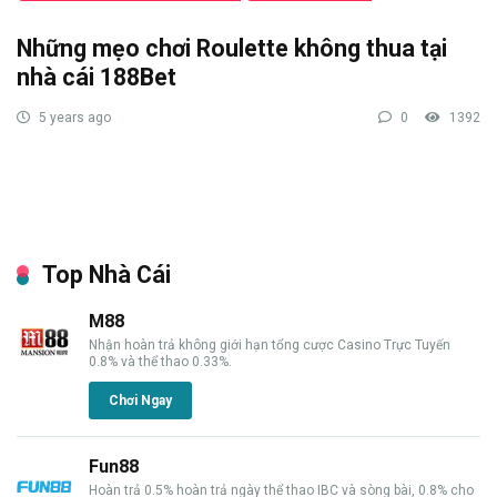
Những mẹo chơi Roulette không thua tại
nhà cái 188Bet
5 years ago
0
1392
Top Nhà Cái
M88
Nhận hoàn trả không giới hạn tổng cược Casino Trực Tuyến
0.8% và thể thao 0.33%.
Chơi Ngay
Fun88
Hoàn trả 0.5% hoàn trả ngày thể thao IBC và sòng bài, 0.8% cho