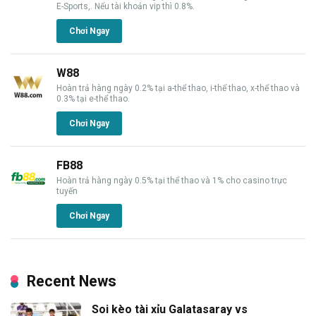
E-Sports,. Nếu tài khoản vip thì 0.8%.
Chơi Ngay
W88
Hoàn trả hàng ngày 0.2% tại a-thể thao, i-thể thao, x-thể thao và
0.3% tại e-thể thao.
Chơi Ngay
FB88
Hoàn trả hàng ngày 0.5% tại thể thao và 1% cho casino trực
tuyến
Chơi Ngay
Recent News
Soi kèo tài xỉu Galatasaray vs