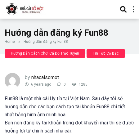
Hướng dẫn đăng ký Fun88
Home
»
Hướng dẫn đăng ký Fun88
Hướng Dẫn Cách Chơi Cá Độ Trực Tuyến
Tin Tức Cờ Bạc
by
nhacaisomot
6 years ago
0
1285
Fun88 là một nhà cái Uy tín tại Việt Nam, Sau đây tôi sẽ
hướng dẫn cho các bạn cách tạo tài khoản Fun88 chi tiết
nhất bằng hình ảnh minh họa.
Bạn nên đăng ký tài khoản trong đợt khuyến mại thì sẽ được
hưởng lợi từ chính sách nhà cái.