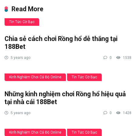
Read More
Tin Tức Cờ Bạc
Chia sẻ cách chơi Rồng hổ dễ thắng tại
188Bet
5 years ago
0
1538
Kinh Nghiệm Chơi Cá Độ Online
Tin Tức Cờ Bạc
Những kinh nghiệm chơi Rồng hổ hiệu quả
tại nhà cái 188Bet
5 years ago
0
1428
Kinh Nghiệm Chơi Cá Độ Online
Tin Tức Cờ Bạc