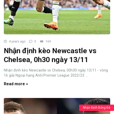
4 years ago
0
169
Nhận định kèo Newcastle vs
Chelsea, 0h30 ngày 13/11
Nhận định kèo Newcastle vs Chelsea, 00h30 ngày 13/11 - vòng
16 giải Ngoại hạng Anh/Premier League 2022/23. ...
Read more »
Nhận Định Bóng Đá