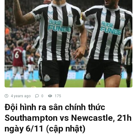
4 years ago
0
175
Đội hình ra sân chính thức
Southampton vs Newcastle, 21h
ngày 6/11 (cập nhật)