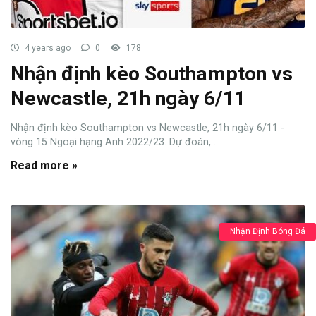
4 years ago
0
178
Nhận định kèo Southampton vs
Newcastle, 21h ngày 6/11
Nhận định kèo Southampton vs Newcastle, 21h ngày 6/11 -
vòng 15 Ngoại hạng Anh 2022/23. Dự đoán, ...
Read more »
Nhận Định Bóng Đá