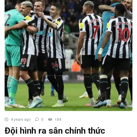
4 years ago
0
184
Đội hình ra sân chính thức