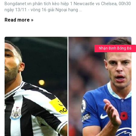
Bongdanet.vn phân tích kèo hiệp 1 Newcastle vs Chelsea, 00h30
ngày 13/11 - vòng 16 giải Ngoại hạng ...
Read more »
Nhận Định Bóng Đá