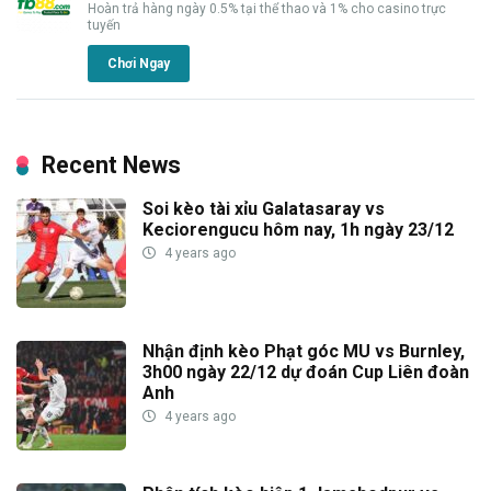
Hoàn trả hàng ngày 0.5% tại thể thao và 1% cho casino trực
tuyến
Chơi Ngay
Recent News
Soi kèo tài xỉu Galatasaray vs
Keciorengucu hôm nay, 1h ngày 23/12
4 years ago
Nhận định kèo Phạt góc MU vs Burnley,
3h00 ngày 22/12 dự đoán Cup Liên đoàn
Anh
4 years ago