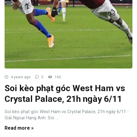
4 years ago
0
166
Soi kèo phạt góc West Ham vs
Crystal Palace, 21h ngày 6/11
Soi kèo phạt góc West Ham vs Crystal Palace, 21h ngày 6/11 -
Giải Ngoại Hạng Anh. Soi ...
Read more »