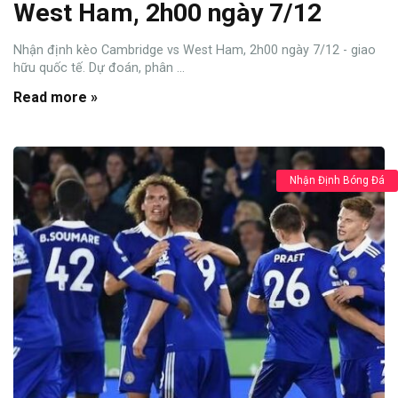
West Ham, 2h00 ngày 7/12
Nhận định kèo Cambridge vs West Ham, 2h00 ngày 7/12 - giao
hữu quốc tế. Dự đoán, phân ...
Read more »
Nhận Định Bóng Đá