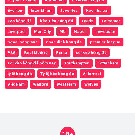
Everton
Inter Milan
Juventus
keo nha cai
kèo bóng đá
kèo xiên bóng đá
Leeds
Leicester
Liverpool
Man City
MU
Napoli
newcastle
ngoai hang anh
nhan dinh bong da
premier league
PSG
Real Madrid
Roma
soi kèo bóng đá
soi kèo bóng đá hôm nay
southampton
Tottenham
tỷ lệ bóng đá
Tỷ lệ kèo bóng đá
Villarreal
Việt Nam
Watford
West Ham
Wolves
18+