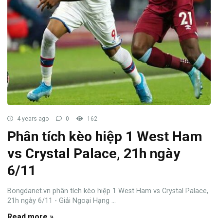
4 years ago
0
162
Phân tích kèo hiệp 1 West Ham
vs Crystal Palace, 21h ngày
6/11
Bongdanet.vn phân tích kèo hiệp 1 West Ham vs Crystal Palace,
21h ngày 6/11 - Giải Ngoại Hạng ...
Read more »