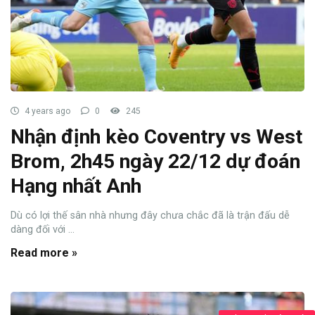
4 years ago
0
245
Nhận định kèo Coventry vs West
Brom, 2h45 ngày 22/12 dự đoán
Hạng nhất Anh
Dù có lợi thế sân nhà nhưng đây chưa chắc đã là trận đấu dễ
dàng đối với ...
Read more »