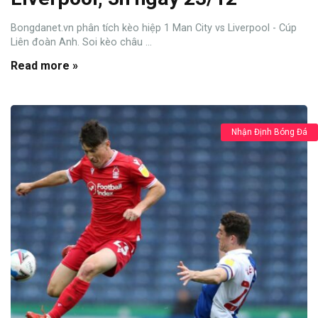
Bongdanet.vn phân tích kèo hiệp 1 Man City vs Liverpool - Cúp
Liên đoàn Anh. Soi kèo châu ...
Read more »
Nhận Định Bóng Đá