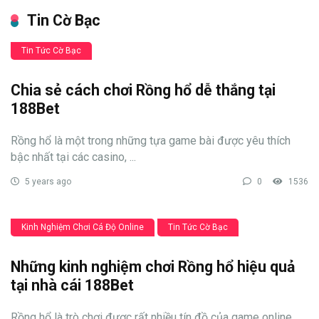
Tin Cờ Bạc
Tin Tức Cờ Bạc
Chia sẻ cách chơi Rồng hổ dễ thắng tại
188Bet
Rồng hổ là một trong những tựa game bài được yêu thích
bậc nhất tại các casino, ...
5 years ago
0
1536
Kinh Nghiệm Chơi Cá Độ Online
Tin Tức Cờ Bạc
Những kinh nghiệm chơi Rồng hổ hiệu quả
tại nhà cái 188Bet
Rồng hổ là trò chơi được rất nhiều tín đồ của game online