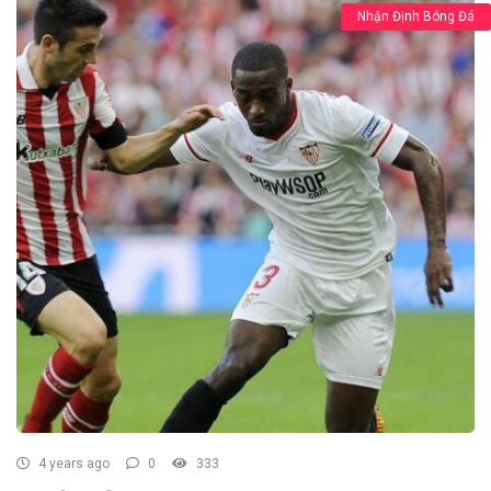
Nhận Định Bóng Đá
4 years ago
0
333