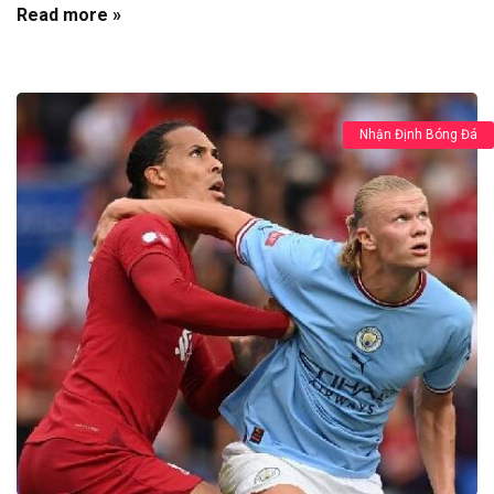
Read more »
Nhận Định Bóng Đá