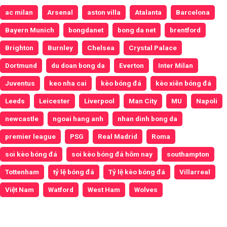
ac milan
Arsenal
aston villa
Atalanta
Barcelona
Bayern Munich
bongdanet
bong da net
brentford
Brighton
Burnley
Chelsea
Crystal Palace
Dortmund
du doan bong da
Everton
Inter Milan
Juventus
keo nha cai
kèo bóng đá
kèo xiên bóng đá
Leeds
Leicester
Liverpool
Man City
MU
Napoli
newcastle
ngoai hang anh
nhan dinh bong da
premier league
PSG
Real Madrid
Roma
soi kèo bóng đá
soi kèo bóng đá hôm nay
southampton
Tottenham
tỷ lệ bóng đá
Tỷ lệ kèo bóng đá
Villarreal
Việt Nam
Watford
West Ham
Wolves