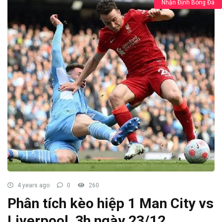
Nhận Định Bóng Đá
4 years ago
0
260
Phân tích kèo hiệp 1 Man City vs
Liverpool, 3h ngày 23/12