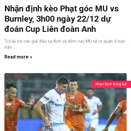
Nhận định kèo Phạt góc MU vs
Burnley, 3h00 ngày 22/12 dự
đoán Cup Liên đoàn Anh
Trở lại với các giải đấu tại Anh và đêm nay MU sẽ ra quân ở loạt
trận ...
Read more »
Nhận Định Bóng Đá