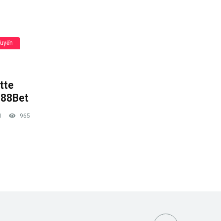
Tuyến
tte
 188Bet
0
965