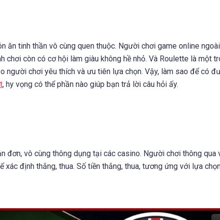
ón ăn tinh thần vô cùng quen thuộc. Người chơi game online ngoài
nh chơi còn có cơ hội làm giàu không hề nhỏ. Và Roulette là một t
 người chơi yêu thích và ưu tiên lựa chọn. Vậy, làm sao để có đ
t
, hy vọng có thể phần nào giúp bạn trả lời câu hỏi ấy.
ản đơn, vô cùng thông dụng tại các casino. Người chơi thông qua 
xác định thắng, thua. Số tiền thắng, thua, tương ứng với lựa chọ