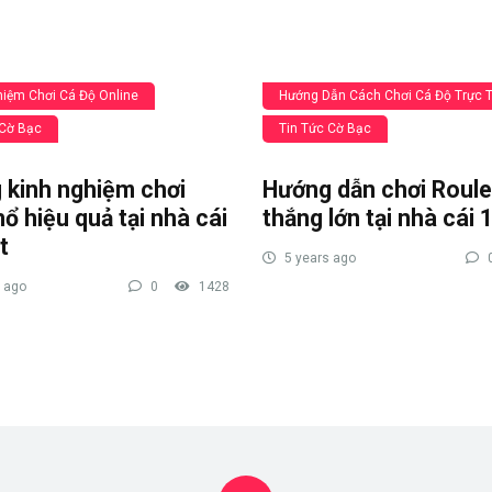
hiệm Chơi Cá Độ Online
Hướng Dẫn Cách Chơi Cá Độ Trực 
 Cờ Bạc
Tin Tức Cờ Bạc
 kinh nghiệm chơi
Hướng dẫn chơi Roule
ổ hiệu quả tại nhà cái
thắng lớn tại nhà cái
t
5 years ago
 ago
0
1428