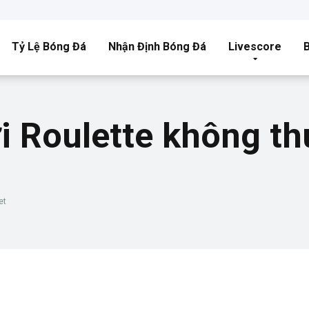
Tỷ Lệ Bóng Đá
Nhận Định Bóng Đá
Livescore
 Roulette không thu
et