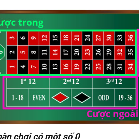
bàn chơi có một số 0