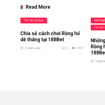
Read More
Tin Tức Cờ Bạc
Kinh Ng
Tin Tức
Chia sẻ cách chơi Rồng hổ
dễ thắng tại 188Bet
Những
Rồng h
5 years ago
0
1537
188Be
5 years