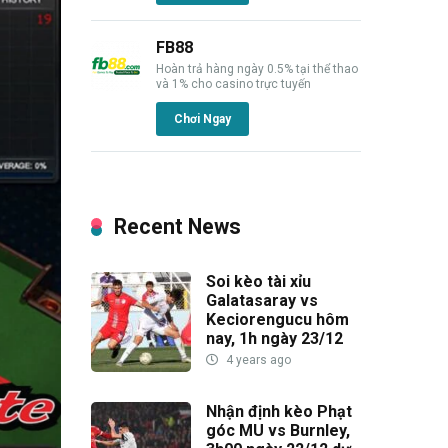
FB88
Hoàn trả hàng ngày 0.5% tại thể thao
và 1% cho casino trực tuyến
Chơi Ngay
Recent News
Soi kèo tài xỉu
Galatasaray vs
Keciorengucu hôm
nay, 1h ngày 23/12
4 years ago
Nhận định kèo Phạt
góc MU vs Burnley,