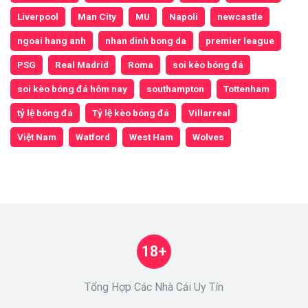
Liverpool
Man City
MU
Napoli
newcastle
ngoai hang anh
nhan dinh bong da
premier league
PSG
Real Madrid
Roma
soi kèo bóng đá
soi kèo bóng đá hôm nay
southampton
Tottenham
tỷ lệ bóng đá
Tỷ lệ kèo bóng đá
Villarreal
Việt Nam
Watford
West Ham
Wolves
18+
Tổng Hợp Các Nhà Cái Uy Tín