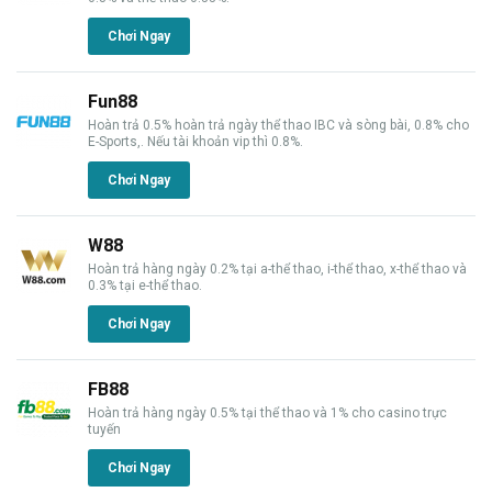
Chơi Ngay
Fun88
Hoàn trả 0.5% hoàn trả ngày thể thao IBC và sòng bài, 0.8% cho
E-Sports,. Nếu tài khoản vip thì 0.8%.
Chơi Ngay
W88
Hoàn trả hàng ngày 0.2% tại a-thể thao, i-thể thao, x-thể thao và
0.3% tại e-thể thao.
Chơi Ngay
FB88
Hoàn trả hàng ngày 0.5% tại thể thao và 1% cho casino trực
tuyến
Chơi Ngay