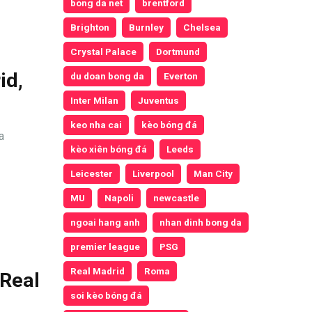
bong da net
brentford
Brighton
Burnley
Chelsea
Crystal Palace
Dortmund
id,
du doan bong da
Everton
Inter Milan
Juventus
keo nha cai
kèo bóng đá
a
kèo xiên bóng đá
Leeds
Leicester
Liverpool
Man City
MU
Napoli
newcastle
ngoai hang anh
nhan dinh bong da
premier league
PSG
Real Madrid
Roma
 Real
soi kèo bóng đá