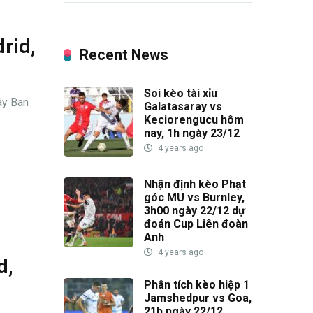
rid,
Recent News
Soi kèo tài xỉu
ây Ban
Galatasaray vs
Keciorengucu hôm
nay, 1h ngày 23/12
4 years ago
Nhận định kèo Phạt
góc MU vs Burnley,
3h00 ngày 22/12 dự
đoán Cup Liên đoàn
Anh
4 years ago
d,
Phân tích kèo hiệp 1
Jamshedpur vs Goa,
21h ngày 22/12