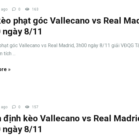
 ago
0
163
kèo phạt góc Vallecano vs Real Mad
 ngày 8/11
phạt góc Vallecano vs Real Madrid, 3h00 ngày 8/11 giải VĐQG T
 tích ...
re »
 ago
0
157
 định kèo Vallecano vs Real Madri
 ngày 8/11