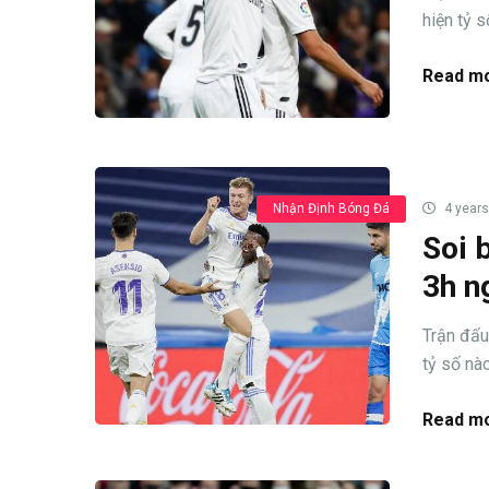
hiện tỷ số
Read mo
Nhận Định Bóng Đá
4 years
Soi 
3h n
Trận đấu
tỷ số nào 
Read mo