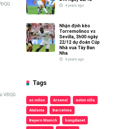
 VĐQG
4 years ago
Nhận định kèo
Torremolinos vs
Sevilla, 3h00 ngày
22/12 dự đoán Cúp
Nhà vua Tây Ban
Nha
4 years ago
Tags
iải VĐQG
ac milan
Arsenal
aston villa
Atalanta
Barcelona
Bayern Munich
bongdanet