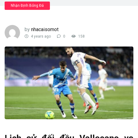
Nhận Định Bóng Đá
by
nhacaisomot
4 years ago
0
158