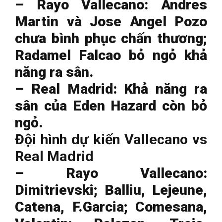
– Rayo Vallecano: Andres
Martin và Jose Angel Pozo
chưa bình phục chấn thương;
Radamel Falcao bỏ ngỏ khả
năng ra sân.
– Real Madrid: Khả năng ra
sân của Eden Hazard còn bỏ
ngỏ.
Đội hình dự kiến Vallecano vs
Real Madrid
– Rayo Vallecano:
Dimitrievski; Balliu, Lejeune,
Catena, F.Garcia; Comesana,