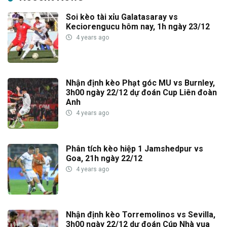
Soi kèo tài xỉu Galatasaray vs
Keciorengucu hôm nay, 1h ngày 23/12
4 years ago
Nhận định kèo Phạt góc MU vs Burnley,
3h00 ngày 22/12 dự đoán Cup Liên đoàn
Anh
4 years ago
Phân tích kèo hiệp 1 Jamshedpur vs
Goa, 21h ngày 22/12
4 years ago
Nhận định kèo Torremolinos vs Sevilla,
3h00 ngày 22/12 dự đoán Cúp Nhà vua