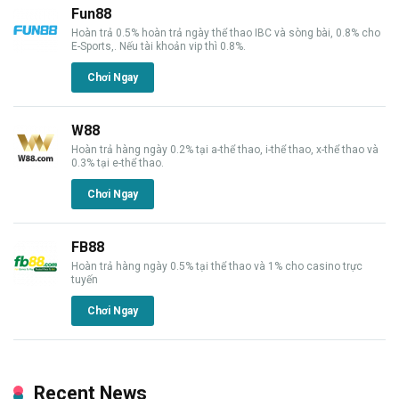
Fun88
Hoàn trả 0.5% hoàn trả ngày thể thao IBC và sòng bài, 0.8% cho
E-Sports,. Nếu tài khoản vip thì 0.8%.
Chơi Ngay
W88
Hoàn trả hàng ngày 0.2% tại a-thể thao, i-thể thao, x-thể thao và
0.3% tại e-thể thao.
Chơi Ngay
FB88
Hoàn trả hàng ngày 0.5% tại thể thao và 1% cho casino trực
tuyến
Chơi Ngay
Recent News