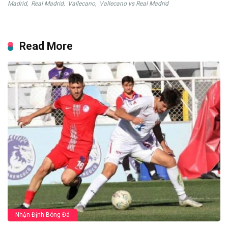
Madrid
,
Real Madrid
,
Vallecano
,
Vallecano vs Real Madrid
Read More
Nhận Định Bóng Đá