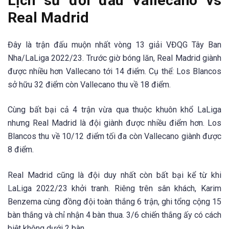
Lịch sử đối đầu Vallecano vs
Real Madrid
Đây là trận đấu muộn nhất vòng 13 giải VĐQG Tây Ban
Nha/LaLiga 2022/23. Trước giờ bóng lăn, Real Madrid giành
được nhiều hơn Vallecano tới 14 điểm. Cụ thể: Los Blancos
sở hữu 32 điểm còn Vallecano thu về 18 điểm.
Cùng bất bại cả 4 trận vừa qua thuộc khuôn khổ LaLiga
nhưng Real Madrid là đội giành được nhiều điểm hơn. Los
Blancos thu về 10/12 điểm tối đa còn Vallecano giành được
8 điểm.
Real Madrid cũng là đội duy nhất còn bất bại kể từ khi
LaLiga 2022/23 khởi tranh. Riêng trên sân khách, Karim
Benzema cùng đồng đội toàn thắng 6 trận, ghi tổng cộng 15
bàn thắng và chỉ nhận 4 bàn thua. 3/6 chiến thắng ấy có cách
biệt không dưới 2 bàn.