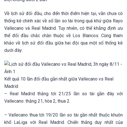
Về lịch sử đối đầu, cho đến thời điểm hiện tại, vẫn chưa có
thống kê chính xác về số lần so tài trong quá khứ giữa Rayo
Vallecano và Real Madrid. Tuy nhiên, có thể khẳng định ưu
thế đối đầu chắc chắn thuộc về Los Blancos. Cùng tham
khảo về lịch sử đối đầu giữa hai đội qua một số thống kê
dưới đây:
Kết quả 10 lần đối đầu gần nhất giữa Vallecano vs Real
Madrid
– Real Madrid thắng tới 21/25 lần so tài gần đây với
Vallecano: thắng 21, hòa 2, thua 2.
– Vallecano thua tới 19/20 lần so tài gần nhất thuộc khuôn
khổ LaLiga với Real Madrid. Chiến thắng duy nhất của