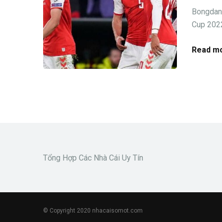
Bongdane
Cup 2022.
Read mo
Tổng Hợp Các Nhà Cái Uy Tín
© Copyright 2020 nhacaisomot.com