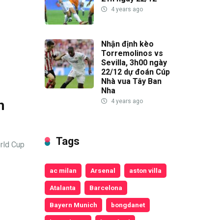
4 years ago
Nhận định kèo
Torremolinos vs
Sevilla, 3h00 ngày
22/12 dự đoán Cúp
Nhà vua Tây Ban
Nha
h
4 years ago
Tags
rld Cup
ac milan
Arsenal
aston villa
Atalanta
Barcelona
Bayern Munich
bongdanet