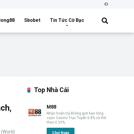
Bong88
Sbobet
Tin Tức Cờ Bạc
Top Nhà Cái
ch,
M88
Nhận hoàn trả không giới hạn tổng
cược Casino Trực Tuyến 0.8% và thể
thao 0.33%.
 (World
Chơi Ngay