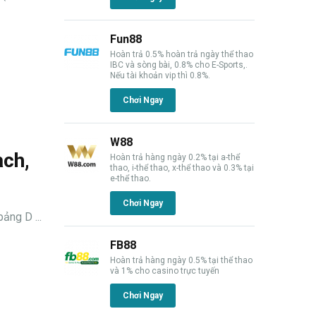
Fun88
Hoàn trả 0.5% hoàn trả ngày thể thao
IBC và sòng bài, 0.8% cho E-Sports,.
Nếu tài khoản vip thì 0.8%.
Chơi Ngay
W88
ạch,
Hoàn trả hàng ngày 0.2% tại a-thể
thao, i-thể thao, x-thể thao và 0.3% tại
e-thể thao.
Chơi Ngay
ảng D ...
FB88
Hoàn trả hàng ngày 0.5% tại thể thao
và 1% cho casino trực tuyến
Chơi Ngay