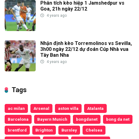
Phân tích kèo hiệp 1 Jamshedpur vs
Goa, 21h ngày 22/12
4 years ago
Nhận định kèo Torremolinos vs Sevilla,
3h00 ngày 22/12 dự đoán Cúp Nhà vua
Tây Ban Nha
4 years ago
Tags
ac milan
Arsenal
aston villa
Atalanta
Barcelona
Bayern Munich
bongdanet
bong da net
brentford
Brighton
Burnley
Chelsea