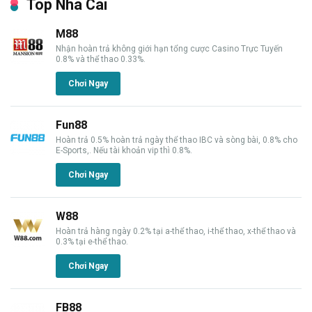
Top Nhà Cái
M88
Nhận hoàn trả không giới hạn tổng cược Casino Trực Tuyến
0.8% và thể thao 0.33%.
Chơi Ngay
Fun88
Hoàn trả 0.5% hoàn trả ngày thể thao IBC và sòng bài, 0.8% cho
E-Sports,. Nếu tài khoản vip thì 0.8%.
Chơi Ngay
W88
Hoàn trả hàng ngày 0.2% tại a-thể thao, i-thể thao, x-thể thao và
0.3% tại e-thể thao.
Chơi Ngay
FB88