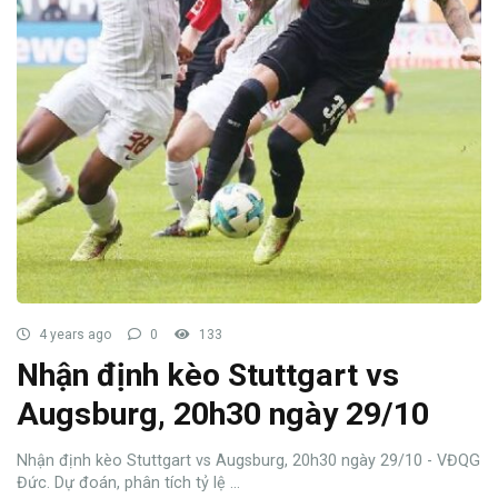
4 years ago
0
133
Nhận định kèo Stuttgart vs
Augsburg, 20h30 ngày 29/10
Nhận định kèo Stuttgart vs Augsburg, 20h30 ngày 29/10 - VĐQG
Đức. Dự đoán, phân tích tỷ lệ ...