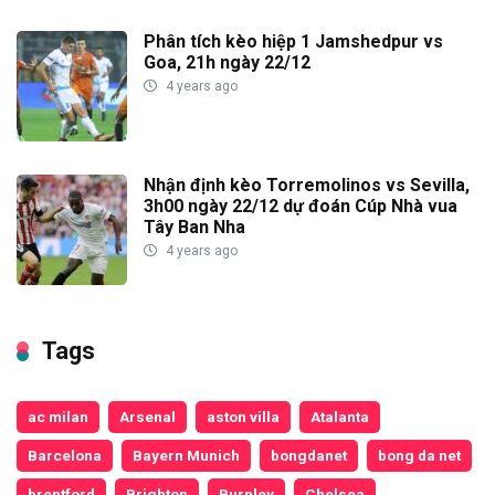
Phân tích kèo hiệp 1 Jamshedpur vs
Goa, 21h ngày 22/12
4 years ago
Nhận định kèo Torremolinos vs Sevilla,
3h00 ngày 22/12 dự đoán Cúp Nhà vua
Tây Ban Nha
4 years ago
Tags
ac milan
Arsenal
aston villa
Atalanta
Barcelona
Bayern Munich
bongdanet
bong da net
brentford
Brighton
Burnley
Chelsea