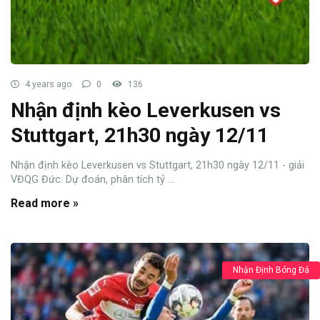
4 years ago
0
136
Nhận định kèo Leverkusen vs
Stuttgart, 21h30 ngày 12/11
Nhận định kèo Leverkusen vs Stuttgart, 21h30 ngày 12/11 - giải
VĐQG Đức. Dự đoán, phân tích tỷ ...
Read more »
Nhận Định Bóng Đá