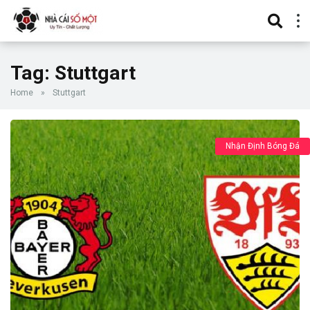
Tag:
Stuttgart
Home
»
Stuttgart
Nhận Định Bóng Đá