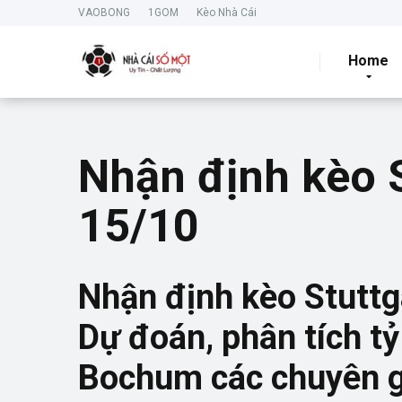
VAOBONG
1GOM
Kèo Nhà Cái
Home
Nhận định kèo 
15/10
Nhận định kèo Stutt
Dự đoán, phân tích tỷ
Bochum các chuyên g