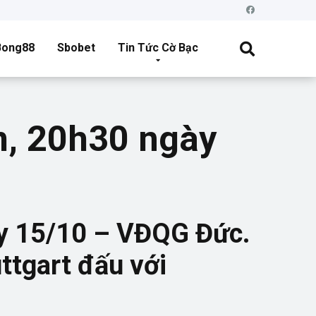
Bong88
Sbobet
Tin Tức Cờ Bạc
m, 20h30 ngày
ày 15/10 – VĐQG Đức.
uttgart đấu với