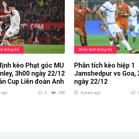
nh Bóng Đá
Nhận Định Bóng Đá
định kèo Phạt góc MU
Phân tích kèo hiệp 1
nley, 3h00 ngày 22/12
Jamshedpur vs Goa, 
án Cup Liên đoàn Anh
ngày 22/12
 ago
0
288
4 years ago