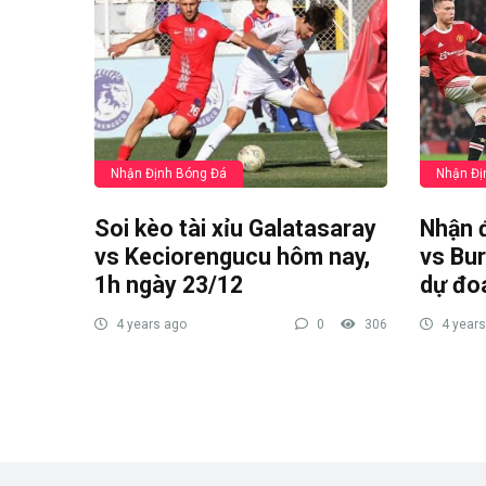
Nhận Định Bóng Đá
Nhận Đị
Soi kèo tài xỉu Galatasaray
Nhận 
vs Keciorengucu hôm nay,
vs Bur
1h ngày 23/12
dự đo
4 years ago
0
306
4 years