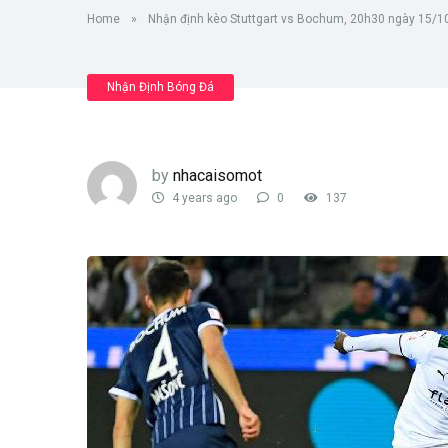
Home
»
Nhận định kèo Stuttgart vs Bochum, 20h30 ngày 15/1
Nhận Định Bóng Đá
by
nhacaisomot
4 years ago
0
137