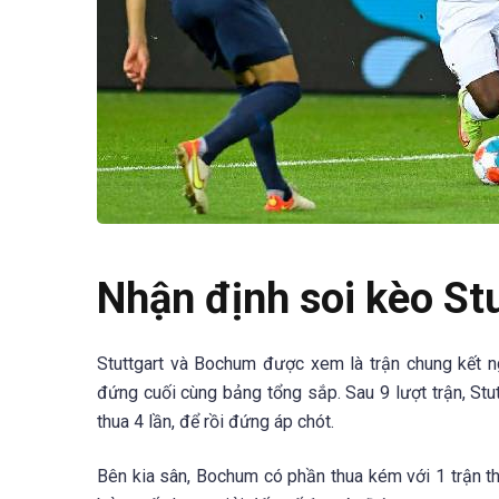
Nhận định soi kèo St
Stuttgart và Bochum được xem là trận chung kết 
đứng cuối cùng bảng tổng sắp. Sau 9 lượt trận, Stut
thua 4 lần, để rồi đứng áp chót.
Bên kia sân, Bochum có phần thua kém với 1 trận thắ