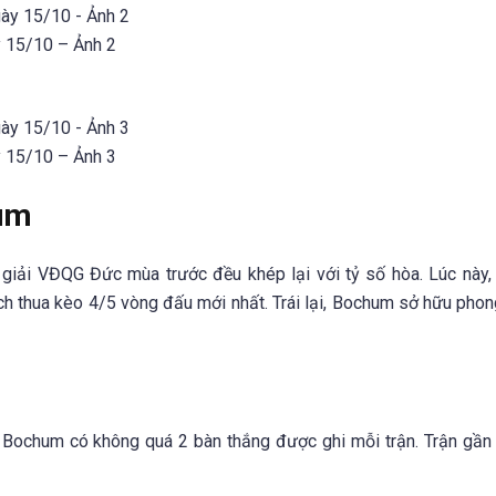
y 15/10 – Ảnh 2
y 15/10 – Ảnh 3
hum
 giải VĐQG Đức mùa trước đều khép lại với tỷ số hòa. Lúc này, 
ích thua kèo 4/5 vòng đấu mới nhất. Trái lại, Bochum sở hữu pho
và Bochum có không quá 2 bàn thắng được ghi mỗi trận. Trận gần