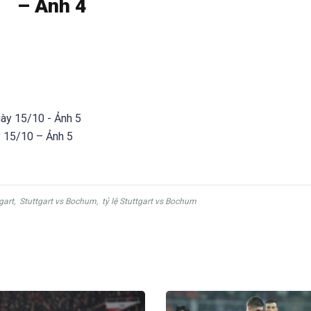
– Ảnh 4
y 15/10 – Ảnh 5
gart
,
Stuttgart vs Bochum
,
tỷ lệ Stuttgart vs Bochum