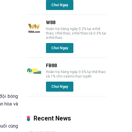
Chơi Ngay
W88
Hoàn trả hàng ngày 0.2% tại a-thể
thao, i-thể thao, x-thể thao và 0.3% tại
e-thể thao.
Chơi Ngay
FB88
Hoàn trả hàng ngày 0.5% tại thể thao
và 1% cho casino trực tuyến
Chơi Ngay
đội bóng
ận hòa và
Recent News
cuối cùng