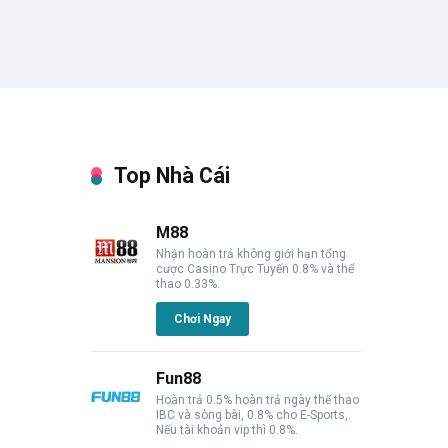
Top Nhà Cái
M88
Nhận hoàn trả không giới hạn tổng
cược Casino Trực Tuyến 0.8% và thể
thao 0.33%.
Chơi Ngay
Fun88
Hoàn trả 0.5% hoàn trả ngày thể thao
IBC và sòng bài, 0.8% cho E-Sports,.
Nếu tài khoản vip thì 0.8%.