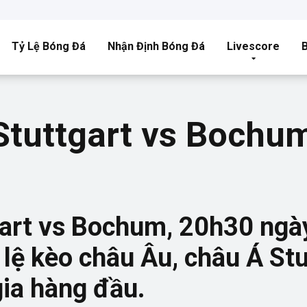
Tỷ Lệ Bóng Đá
Nhận Định Bóng Đá
Livescore
Stuttgart vs Bochu
gart vs Bochum, 20h30 ng
 lệ kèo châu Âu, châu Á St
ia hàng đầu.