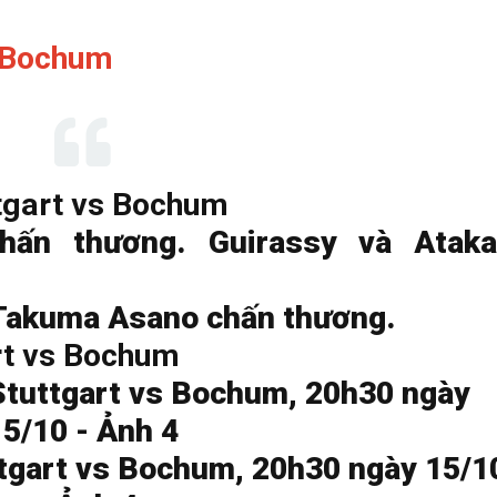
1 Bochum
ttgart vs Bochum
hấn thương. Guirassy và Atak
 Takuma Asano chấn thương.
art vs Bochum
ttgart vs Bochum, 20h30 ngày 15/1