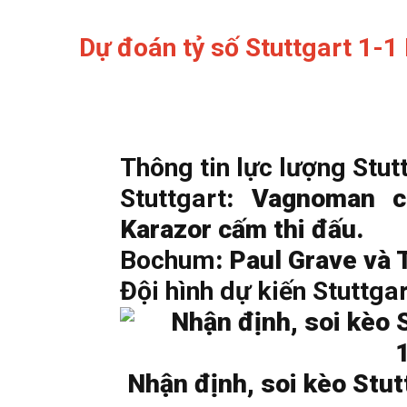
Dự đoán tỷ số Stuttgart 1-
Thông tin lực lượng Stu
Stuttgart
: Vagnoman c
Karazor
cấm thi đấu.
Bochum
: Paul Grave và
Đội hình dự kiến Stuttg
Nhận định, soi kèo Stu