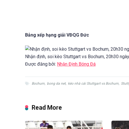
Bảng xếp hạng giải VĐQG Đức
Nhận định, soi kèo Stuttgart vs Bochum, 20h30 ngà
Được đăng bởi:
Nhận Định Bóng Đá
Bochum
,
bong da net
,
kèo nhà cái Stuttgart vs Bochum
,
Stutt
Read More