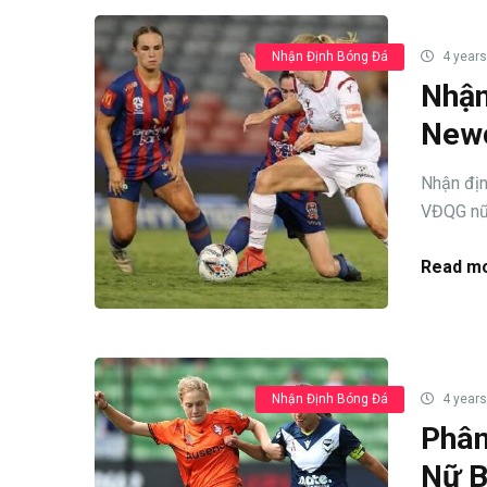
Nhận Định Bóng Đá
4 years
Nhận
Newc
Nhận địn
VĐQG nữ A
Read mo
Nhận Định Bóng Đá
4 years
Phân
Nữ B