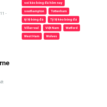
soi kèo bóng đá hôm nay
southampton
Tottenham
11 -
tỷ lệ bóng đá
Tỷ lệ kèo bóng đá
Villarreal
Việt Nam
Watford
West Ham
Wolves
rne
ết