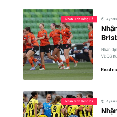
Nhận Định Bóng Đá
4 years
Nhận
Bris
Nhận địn
VĐQG nữ 
Read mo
Nhận Định Bóng Đá
4 years
Nhận