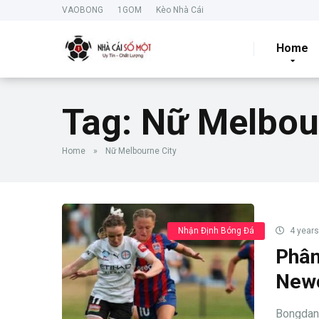
VAOBONG
1GOM
Kèo Nhà Cái
Home
Tag:
Nữ Melbou
Home
»
Nữ Melbourne City
Nhận Định Bóng Đá
4 years
Phân
Newc
Bongdane