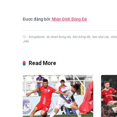
Được đăng bởi:
Nhận Định Bóng Đá
bongdanet
,
du doan bong da
,
kèo bóng đá
,
keo nha cai
,
nhan
Jets
Read More