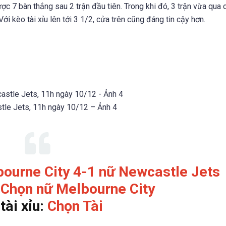
c 7 bàn thắng sau 2 trận đầu tiên. Trong khi đó, 3 trận vừa qua 
i kèo tài xỉu lên tới 3 1/2, cửa trên cũng đáng tin cậy hơn.
tle Jets, 11h ngày 10/12 – Ảnh 4
ourne City 4-1 nữ Newcastle Jets
:
Chọn nữ Melbourne City
tài xỉu:
Chọn Tài