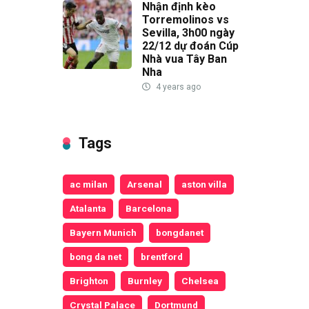
Nhận định kèo
Torremolinos vs
Sevilla, 3h00 ngày
22/12 dự đoán Cúp
Nhà vua Tây Ban
Nha
4 years ago
Tags
ac milan
Arsenal
aston villa
Atalanta
Barcelona
Bayern Munich
bongdanet
bong da net
brentford
Brighton
Burnley
Chelsea
Crystal Palace
Dortmund