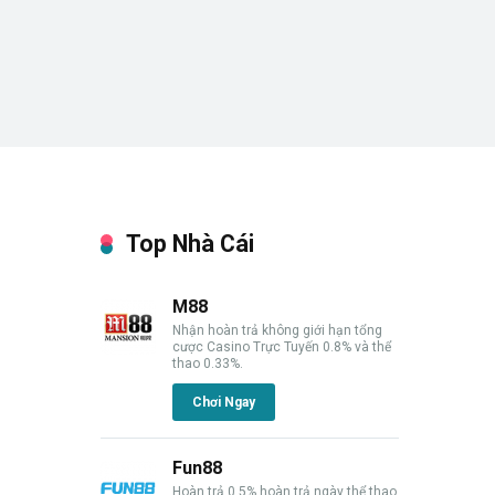
Top Nhà Cái
M88
Nhận hoàn trả không giới hạn tổng
cược Casino Trực Tuyến 0.8% và thể
thao 0.33%.
Chơi Ngay
Fun88
Hoàn trả 0.5% hoàn trả ngày thể thao