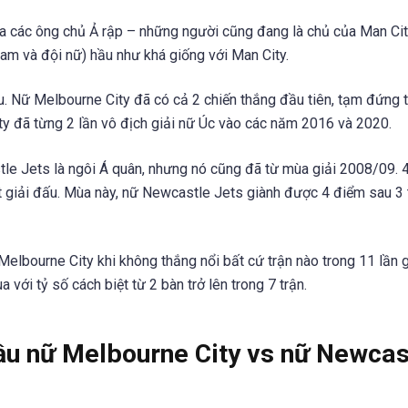
a các ông chủ Ả rập – những người cũng đang là chủ của Man Cit
am và đội nữ) hầu như khá giống với Man City.
u. Nữ Melbourne City đã có cả 2 chiến thắng đầu tiên, tạm đứng 
ty đã từng 2 lần vô địch giải nữ Úc vào các năm 2016 và 2020.
stle Jets là ngôi Á quân, nhưng nó cũng đã từ mùa giải 2008/09. 
 giải đấu. Mùa này, nữ Newcastle Jets giành được 4 điểm sau 3 
elbourne City khi không thắng nổi bất cứ trận nào trong 11 lần 
a với tỷ số cách biệt từ 2 bàn trở lên trong 7 trận.
ầu nữ Melbourne City vs nữ Newcas