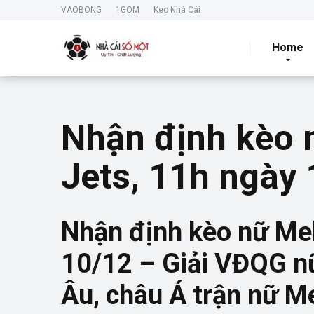
VAOBONG
1GOM
Kèo Nhà Cái
Home
Nhận định kèo 
Jets, 11h ngày
Nhận định kèo nữ Mel
10/12 – Giải VĐQG nữ 
Âu, châu Á trận nữ M