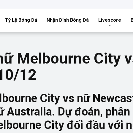
Tỷ Lệ Bóng Đá
Nhận Định Bóng Đá
Livescore
nữ Melbourne City 
 10/12
bourne City vs nữ Newcast
Australia. Dự đoán, phân t
elbourne City đối đầu với 