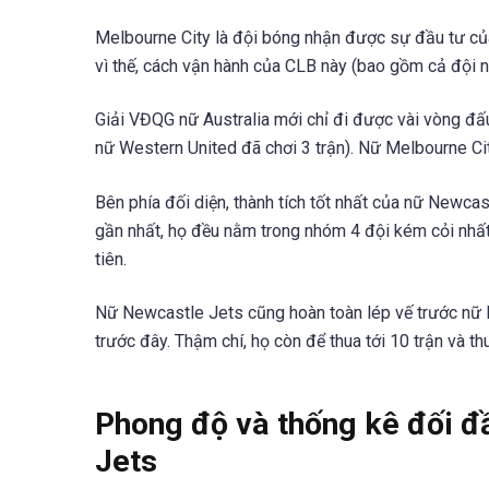
Melbourne City là đội bóng nhận được sự đầu tư củ
vì thế, cách vận hành của CLB này (bao gồm cả đội n
Giải VĐQG nữ Australia mới chỉ đi được vài vòng đấ
nữ Western United đã chơi 3 trận). Nữ Melbourne Ci
Bên phía đối diện, thành tích tốt nhất của nữ Newca
gần nhất, họ đều nằm trong nhóm 4 đội kém cỏi nhất
tiên.
Nữ Newcastle Jets cũng hoàn toàn lép vế trước nữ M
trước đây. Thậm chí, họ còn để thua tới 10 trận và thu
Phong độ và thống kê đối đ
Jets