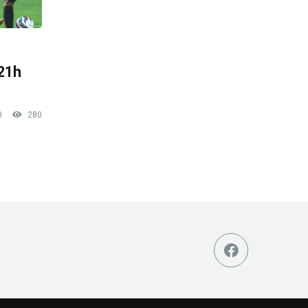
21h
0
280