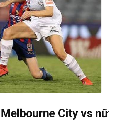
 Melbourne City vs nữ