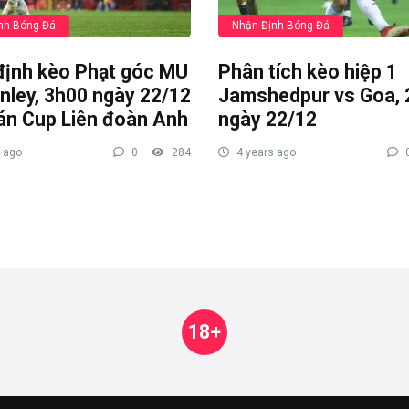
nh Bóng Đá
Nhận Định Bóng Đá
định kèo Phạt góc MU
Phân tích kèo hiệp 1
nley, 3h00 ngày 22/12
Jamshedpur vs Goa, 
án Cup Liên đoàn Anh
ngày 22/12
 ago
0
284
4 years ago
18+