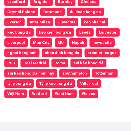
brentford
Brighton
Burnley
Chelsea
Crystal Palace
Dortmund
du doan bong da
Everton
Inter Milan
Juventus
keo nha cai
kèo bóng đá
kèo xiên bóng đá
Leeds
Leicester
Liverpool
Man City
MU
Napoli
newcastle
ngoai hang anh
nhan dinh bong da
premier league
PSG
Real Madrid
Roma
soi kèo bóng đá
soi kèo bóng đá hôm nay
southampton
Tottenham
tỷ lệ bóng đá
Tỷ lệ kèo bóng đá
Villarreal
Việt Nam
Watford
West Ham
Wolves