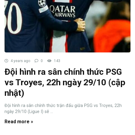
4 years ago
0
143
Đội hình ra sân chính thức PSG
vs Troyes, 22h ngày 29/10 (cập
nhật)
Đội hình ra sân chính thức trận đấu giữa PSG vs Troyes, 22h
ngày 29/10 (Ligue I) sẽ ...
Read more »