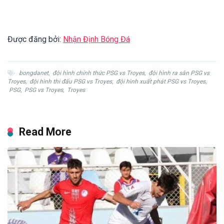
Được đăng bởi:
Nhận Định Bóng Đá
bongdanet
,
đội hình chính thức PSG vs Troyes
,
đội hình ra sân PSG vs
Troyes
,
đội hình thi đấu PSG vs Troyes
,
đội hình xuất phát PSG vs Troyes
,
PSG
,
PSG vs Troyes
,
Troyes
Read More