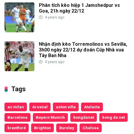
Phân tích kèo hiệp 1 Jamshedpur vs
Goa, 21h ngày 22/12
4 years ago
Nhận định kèo Torremolinos vs Sevilla,
3h00 ngày 22/12 dự đoán Cúp Nhà vua
Tây Ban Nha
4 years ago
Tags
ac milan
Arsenal
aston villa
Atalanta
Barcelona
Bayern Munich
bongdanet
bong da net
brentford
Brighton
Burnley
Chelsea