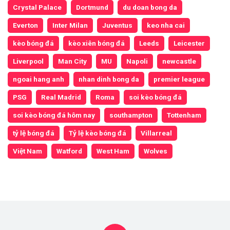
Crystal Palace
Dortmund
du doan bong da
Everton
Inter Milan
Juventus
keo nha cai
kèo bóng đá
kèo xiên bóng đá
Leeds
Leicester
Liverpool
Man City
MU
Napoli
newcastle
ngoai hang anh
nhan dinh bong da
premier league
PSG
Real Madrid
Roma
soi kèo bóng đá
soi kèo bóng đá hôm nay
southampton
Tottenham
tỷ lệ bóng đá
Tỷ lệ kèo bóng đá
Villarreal
Việt Nam
Watford
West Ham
Wolves