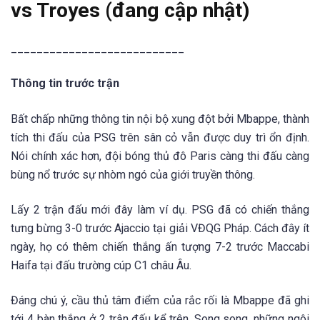
vs Troyes (đang cập nhật)
___________________________
Thông tin trước trận
Bất chấp những thông tin nội bộ xung đột bởi Mbappe, thành
tích thi đấu của PSG trên sân cỏ vẫn được duy trì ổn định.
Nói chính xác hơn, đội bóng thủ đô Paris càng thi đấu càng
bùng nổ trước sự nhòm ngó của giới truyền thông.
Lấy 2 trận đấu mới đây làm ví dụ. PSG đã có chiến thắng
tưng bừng 3-0 trước Ajaccio tại giải VĐQG Pháp. Cách đây ít
ngày, họ có thêm chiến thắng ấn tượng 7-2 trước Maccabi
Haifa tại đấu trường cúp C1 châu Âu.
Đáng chú ý, cầu thủ tâm điểm của rắc rối là Mbappe đã ghi
tới 4 bàn thắng ở 2 trận đấu kể trên. Song song, những ngôi