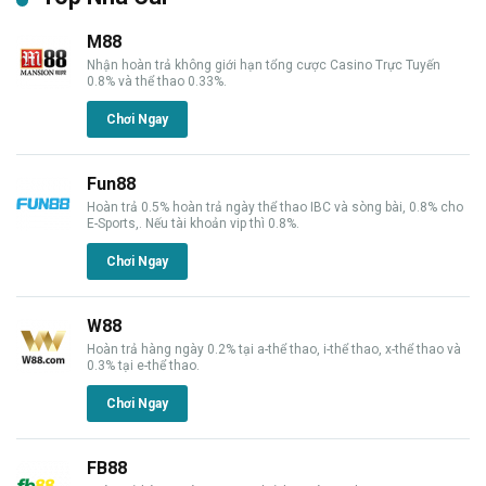
M88
Nhận hoàn trả không giới hạn tổng cược Casino Trực Tuyến
0.8% và thể thao 0.33%.
Chơi Ngay
Fun88
Hoàn trả 0.5% hoàn trả ngày thể thao IBC và sòng bài, 0.8% cho
E-Sports,. Nếu tài khoản vip thì 0.8%.
Chơi Ngay
W88
Hoàn trả hàng ngày 0.2% tại a-thể thao, i-thể thao, x-thể thao và
0.3% tại e-thể thao.
Chơi Ngay
FB88