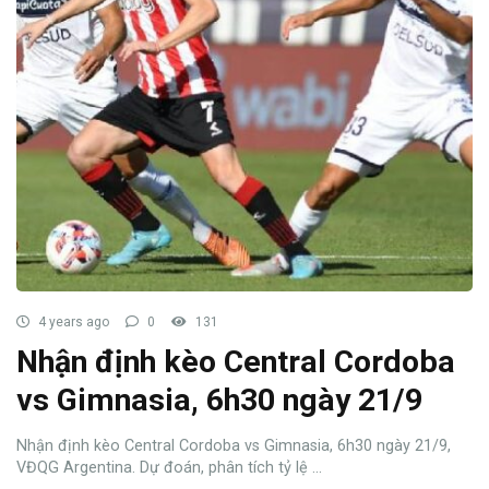
4 years ago
0
131
Nhận định kèo Central Cordoba
vs Gimnasia, 6h30 ngày 21/9
Nhận định kèo Central Cordoba vs Gimnasia, 6h30 ngày 21/9,
VĐQG Argentina. Dự đoán, phân tích tỷ lệ ...