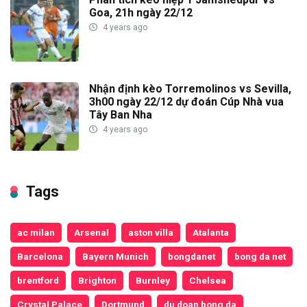
Goa, 21h ngày 22/12
4 years ago
Nhận định kèo Torremolinos vs Sevilla,
3h00 ngày 22/12 dự đoán Cúp Nhà vua
Tây Ban Nha
4 years ago
Tags
ac milan
Arsenal
aston villa
Atalanta
Barcelona
Bayern Munich
bongdanet
bong da net
brentford
Brighton
Burnley
Chelsea
Crystal Palace
Dortmund
du doan bong da