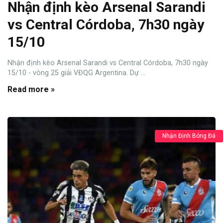
Nhận định kèo Arsenal Sarandi
vs Central Córdoba, 7h30 ngày
15/10
Nhận định kèo Arsenal Sarandi vs Central Córdoba, 7h30 ngày
15/10 - vòng 25 giải VĐQG Argentina. Dự ...
Read more »
Nhận Định Bóng Đá