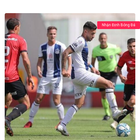
Nhận Định Bóng Đá