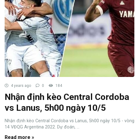
4 years ago
0
184
Nhận định kèo Central Cordoba
vs Lanus, 5h00 ngày 10/5
Nhận định kèo Central Cordoba vs Lanus, 5h00 ngày 10/5 - vòng
14 VĐQG Argentina 2022. Dự đoán, ...
Read more »