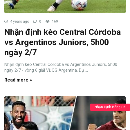
4 years ago
0
169
Nhận định kèo Central Córdoba
vs Argentinos Juniors, 5h00
ngày 2/7
Nhận định kèo Central Córdoba vs Argentinos Juniors, 5h00
ngày 2/7 - vòng 6 giải VĐQG Argentina. Dự ...
Read more »
Nhận Định Bóng Đá