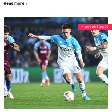
Read more »
Nhận Định Bóng Đá