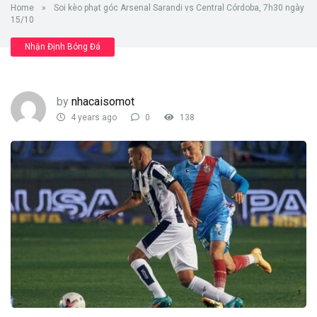
Home
»
Soi kèo phạt góc Arsenal Sarandi vs Central Córdoba, 7h30 ngày
15/10
Nhận Định Bóng Đá
by
nhacaisomot
4 years ago
0
138