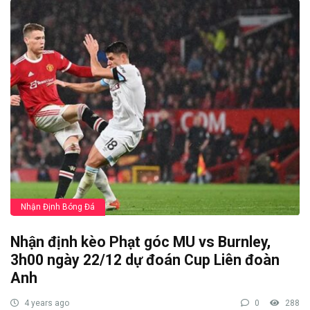
Nhận Định Bóng Đá
Nhận định kèo Phạt góc MU vs Burnley,
3h00 ngày 22/12 dự đoán Cup Liên đoàn
Anh
4 years ago
0
288