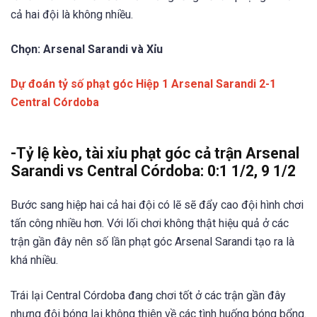
cả hai đội là không nhiều.
Chọn: Arsenal Sarandi và Xỉu
Dự đoán tỷ số phạt góc Hiệp 1 Arsenal Sarandi 2-1
Central Córdoba
-Tỷ lệ kèo, tài xỉu phạt góc cả trận Arsenal
Sarandi vs Central Córdoba: 0:1 1/2, 9 1/2
Bước sang hiệp hai cả hai đội có lẽ sẽ đẩy cao đội hình chơi
tấn công nhiều hơn. Với lối chơi không thật hiệu quả ở các
trận gần đây nên số lần phạt góc Arsenal Sarandi tạo ra là
khá nhiều.
Trái lại Central Córdoba đang chơi tốt ở các trận gần đây
nhưng đội bóng lại không thiên về các tình huống bóng bổng.