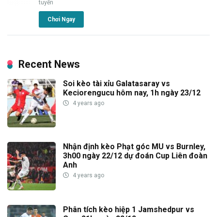
tuyến
Chơi Ngay
Recent News
Soi kèo tài xỉu Galatasaray vs
Keciorengucu hôm nay, 1h ngày 23/12
4 years ago
Nhận định kèo Phạt góc MU vs Burnley,
3h00 ngày 22/12 dự đoán Cup Liên đoàn
Anh
4 years ago
Phân tích kèo hiệp 1 Jamshedpur vs