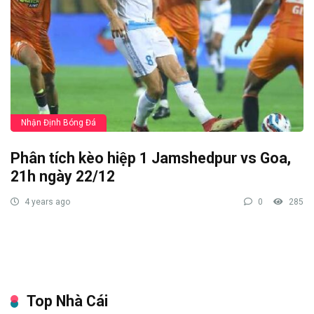
Nhận Định Bóng Đá
Phân tích kèo hiệp 1 Jamshedpur vs Goa,
21h ngày 22/12
4 years ago
0
285
Top Nhà Cái