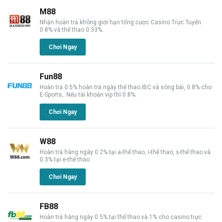
M88
Nhận hoàn trả không giới hạn tổng cược Casino Trực Tuyến
0.8% và thể thao 0.33%.
Chơi Ngay
Fun88
Hoàn trả 0.5% hoàn trả ngày thể thao IBC và sòng bài, 0.8% cho
E-Sports,. Nếu tài khoản vip thì 0.8%.
Chơi Ngay
W88
Hoàn trả hàng ngày 0.2% tại a-thể thao, i-thể thao, x-thể thao và
0.3% tại e-thể thao.
Chơi Ngay
FB88
Hoàn trả hàng ngày 0.5% tại thể thao và 1% cho casino trực