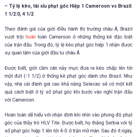
– Tỷ lệ kèo, tài xỉu phạt góc Hiệp 1 Cameroon vs Brazil:
1 1/2:0, 4 1/2
Theo đánh giá của giới điều hành thị trường châu Á, Brazil
vượt trội
hoàn
toàn Cameroon ở những thống kê đặc biệt
của trận đấu. Trong đó, tỷ lệ kèo phạt góc hiệp 1 nhận được
sự quan tâm của giới đầu tư châu Á.
Được biết, giới cầm cân nảy mực đưa ra kèo chấp lên tới
một đứt (-1 1/2) ở thống kê phạt góc dành cho Brazil. Như
vậy, nhà cái đánh giá cao khả năng Selecao sẽ có một kết
quả cách biệt ở tỷ số phạt góc khi bước vào nghỉ trận đấu
với Cameroon.
Hoàn toàn dễ hiểu với nhận định khi nhìn vào phong độ phạt
góc của thầy trò HLV Tite. Được biết, họ thắng Serbia với tỷ
số phạt góc hiệp 1 lên tới 4-0 ở trận mở màn. Sau đó ít ngày,