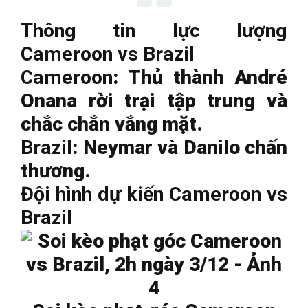
Thông tin lực lượng
Cameroon vs Brazil
Cameroon
: Thủ thành André
Onana rời trại tập trung và
chắc chắn vắng mặt.
Brazil
: Neymar và Danilo chấn
thương.
Đội hình dự kiến Cameroon vs
Brazil