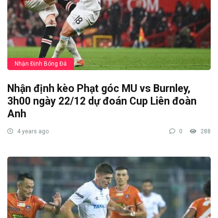
Nhận Định Bóng Đá
Nhận định kèo Phạt góc MU vs Burnley,
3h00 ngày 22/12 dự đoán Cup Liên đoàn
Anh
4 years ago
0
288