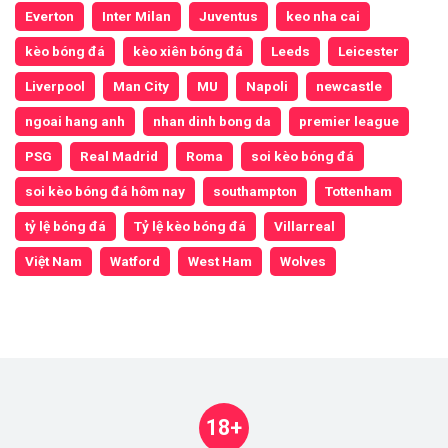
Everton
Inter Milan
Juventus
keo nha cai
kèo bóng đá
kèo xiên bóng đá
Leeds
Leicester
Liverpool
Man City
MU
Napoli
newcastle
ngoai hang anh
nhan dinh bong da
premier league
PSG
Real Madrid
Roma
soi kèo bóng đá
soi kèo bóng đá hôm nay
southampton
Tottenham
tỷ lệ bóng đá
Tỷ lệ kèo bóng đá
Villarreal
Việt Nam
Watford
West Ham
Wolves
18+