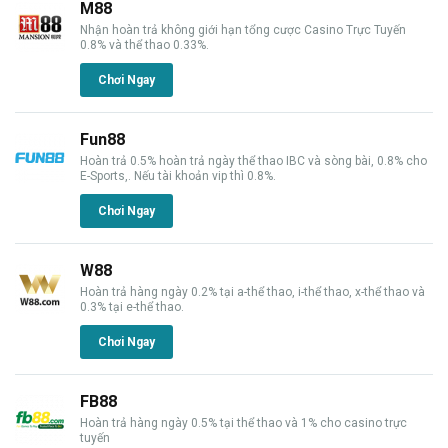
M88
Nhận hoàn trả không giới hạn tổng cược Casino Trực Tuyến
0.8% và thể thao 0.33%.
Chơi Ngay
Fun88
Hoàn trả 0.5% hoàn trả ngày thể thao IBC và sòng bài, 0.8% cho
E-Sports,. Nếu tài khoản vip thì 0.8%.
Chơi Ngay
W88
Hoàn trả hàng ngày 0.2% tại a-thể thao, i-thể thao, x-thể thao và
0.3% tại e-thể thao.
Chơi Ngay
FB88
Hoàn trả hàng ngày 0.5% tại thể thao và 1% cho casino trực
tuyến