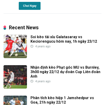
Chơi Ngay
Recent News
Soi kèo tài xỉu Galatasaray vs
Keciorengucu hôm nay, 1h ngày 23/12
4 years ago
Nhận định kèo Phạt góc MU vs Burnley,
3h00 ngày 22/12 dự đoán Cup Liên đoàn
Anh
4 years ago
Phân tích kèo hiệp 1 Jamshedpur vs
Goa, 21h ngày 22/12