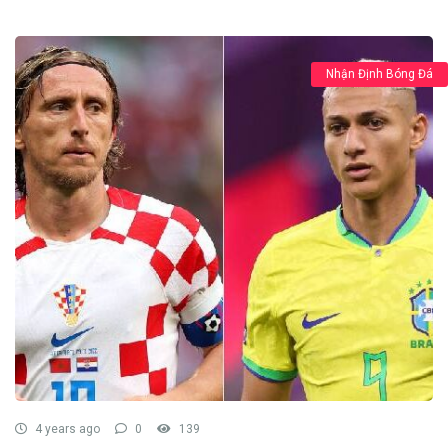
Nhận Định Bóng Đá
4 years ago
0
139