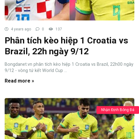
4 years ago
0
137
Phân tích kèo hiệp 1 Croatia vs
Brazil, 22h ngày 9/12
Bongdanet.vn phân tích kèo hiệp 1 Croatia vs Brazil, 22h00 ngày
9/12 - vòng tứ kết World Cup ...
Read more »
Nhận Định Bóng Đá