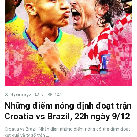
4 years ago
0
127
Những điểm nóng định đoạt trận
Croatia vs Brazil, 22h ngày 9/12
Croatia vs Brazil: Nhận diện những điểm nóng có thể định đoạt
kết quả và tỷ số trận ...