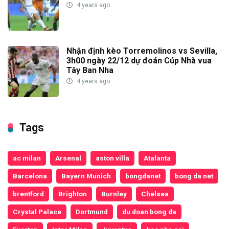
4 years ago
Nhận định kèo Torremolinos vs Sevilla,
3h00 ngày 22/12 dự đoán Cúp Nhà vua
Tây Ban Nha
4 years ago
Tags
ac milan
Arsenal
aston villa
Atalanta
Barcelona
Bayern Munich
bongdanet
bong da net
brentford
Brighton
Burnley
Chelsea
Crystal Palace
Dortmund
du doan bong da