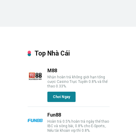
Top Nhà Cái
M88
Nhận hoàn trả không giới hạn tổng
cược Casino Trực Tuyến 0.8% và thể
thao 0.33%.
Chơi Ngay
Fun88
Hoàn trả 0.5% hoàn trả ngày thể thao
IBC và sòng bài, 0.8% cho E-Sports,.
Nếu tài khoản vip thì 0.8%.