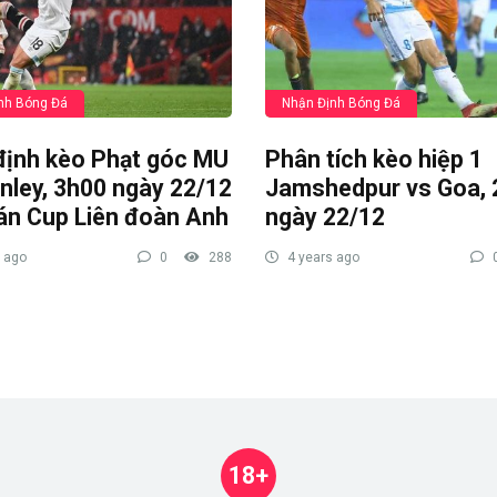
nh Bóng Đá
Nhận Định Bóng Đá
định kèo Phạt góc MU
Phân tích kèo hiệp 1
nley, 3h00 ngày 22/12
Jamshedpur vs Goa, 
án Cup Liên đoàn Anh
ngày 22/12
 ago
0
288
4 years ago
18+