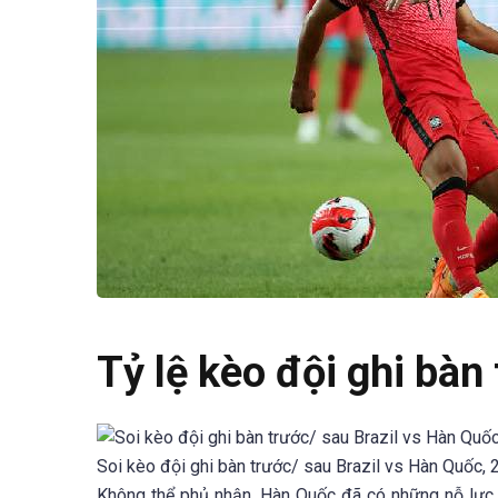
Tỷ lệ kèo đội ghi bàn
Soi kèo đội ghi bàn trước/ sau Brazil vs Hàn Quốc,
Không thể phủ nhận, Hàn Quốc đã có những nỗ lực 