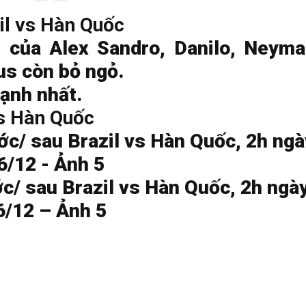
il vs Hàn Quốc
 của Alex Sandro, Danilo, Neyma
sus còn bỏ ngỏ.
mạnh nhất.
vs Hàn Quốc
ớc/ sau Brazil vs Hàn Quốc, 2h ngà
6/12 – Ảnh 5