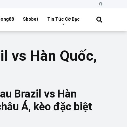
Bong88
Sbobet
Tin Tức Cờ Bạc
il vs Hàn Quốc,
au Brazil vs Hàn
hâu Á, kèo đặc biệt