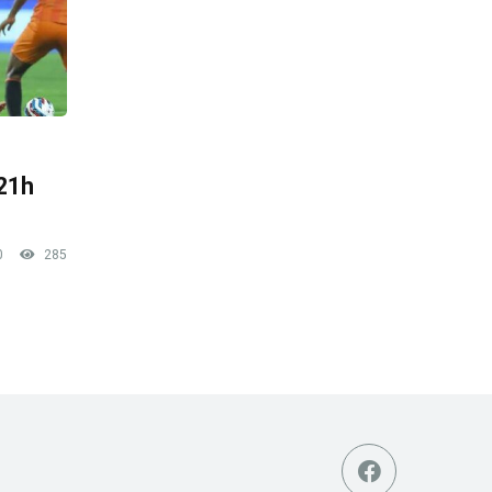
21h
0
285