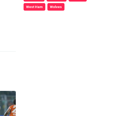
West Ham
Wolves