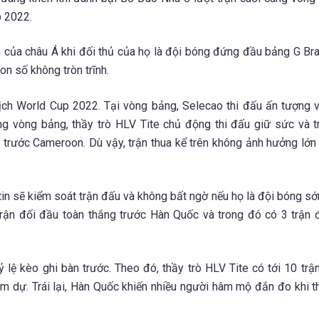
p 2022.
 của châu Á khi đối thủ của họ là đội bóng đứng đầu bảng G Bra
on số không tròn trĩnh.
địch World Cup 2022. Tại vòng bảng, Selecao thi đấu ấn tượng v
ùng vòng bảng, thầy trò HLV Tite chủ động thi đấu giữ sức và 
i trước Cameroon. Dù vậy, trận thua kể trên không ảnh hưởng lớn t
 tin sẽ kiểm soát trận đấu và không bất ngờ nếu họ là đội bóng s
trận đối đầu toàn thắng trước Hàn Quốc và trong đó có 3 trận 
 tỷ lệ kèo ghi bàn trước. Theo đó, thầy trò HLV Tite có tới 10 tr
am dự. Trái lại, Hàn Quốc khiến nhiều người hâm mộ đắn đo khi t