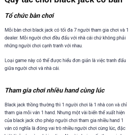
Tổ chức bàn chơi
Mỗi bàn chơi black jack có tối đa 7 người tham gia chơi và 1
dealer. Mỗi người chơi đều đấu với nhà cái chứ không phải
những người chơi cạnh tranh với nhau.
Loại game này có thể được hiểu đơn giản là việc tranh đấu
giữa người chơi và nhà cái.
Tham gia chơi nhiều hand cùng lúc
Black jack thồng thường thì 1 người chơi là 1 nhà con và chỉ
tham gia mỗi ván 1 hand. Nhưng một vài biến thể xuất hiện
của black jack cho phép người chơi tham gia nhiều hand 1
ván có nghĩa là đóng vai trò nhiều người chơi cùng lúc, đặc