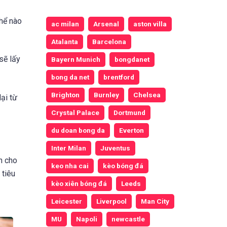
thể nào
ac milan
Arsenal
aston villa
Atalanta
Barcelona
sẽ lấy
Bayern Munich
bongdanet
bong da net
brentford
Brighton
Burnley
Chelsea
lại từ
Crystal Palace
Dortmund
du doan bong da
Everton
Inter Milan
Juventus
n cho
keo nha cai
kèo bóng đá
 tiêu
kèo xiên bóng đá
Leeds
Leicester
Liverpool
Man City
MU
Napoli
newcastle