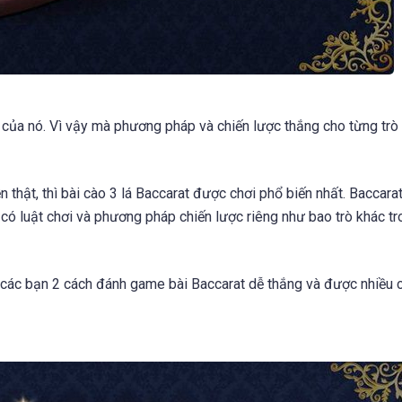
ng của nó. Vì vậy mà phương pháp và chiến lược thắng cho từng trò
ền thật, thì bài cào 3 lá Baccarat được chơi phổ biến nhất. Baccar
ó có luật chơi và phương pháp chiến lược riêng như bao trò khác t
o các bạn 2 cách đánh game bài Baccarat dễ thắng và được nhiều 