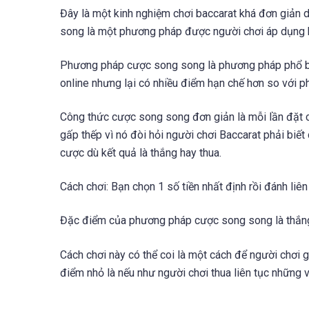
Đây là một kinh nghiệm chơi baccarat khá đơn giản d
song là một phương pháp được người chơi áp dụng kh
Phương pháp cược song song là phương pháp phổ biế
online nhưng lại có nhiều điểm hạn chế hơn so với 
Công thức cược song song đơn giản là mỗi lần đặt 
gấp thếp vì nó đòi hỏi người chơi Baccarat phải biế
cược dù kết quả là thắng hay thua.
Cách chơi: Bạn chọn 1 số tiền nhất định rồi đánh liên
Đặc điểm của phương pháp cược song song là thắng t
Cách chơi này có thể coi là một cách để người chơi gi
điểm nhỏ là nếu như người chơi thua liên tục những v