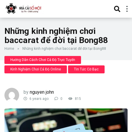
Những kinh nghiệm chơi
baccarat để đời tại Bong88
Home
»
Những kinh nghiệm chơi baccarat để đời tại Bong88
Hướng Dẫn Cách Chơi Cá Độ Trực Tuyến
Kinh Nghiệm Chơi Cá Độ Online
Tin Tức Cờ Bạc
by
nguyen john
6 years ago
0
815