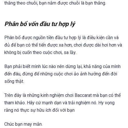
thắng theo chuỗi, bạn nắm được chuỗi là bạn thắng.
Phân bổ vốn đầu tư hợp lý
Phân bổ được nguồn tiền đầu tư hợp lý là điều kiện cần và
đủ để bạn có thể tiến được xa hơn, chơi được dài hơi hơn và
không bị cuốn theo cuộc chơi, sa lầy.
Bạn phải biết mình lúc nào nên dừng lại, khả năng của mình
đến đâu, đừng để những cuộc chơi ảo ảnh hưởng đến đời
sống thật.
Trên đây là những kinh nghiệm chơi Baccarat mà bạn có thể
tham khảo. Hãy cứ mạnh dạn và trải nghiệm nó. Hy vọng
rằng nó thực sự hữu ích đối với bạn
Chúc bạn may mắn.