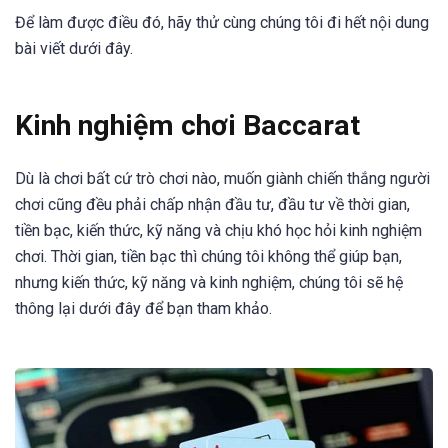
Để làm được điều đó, hãy thử cùng chúng tôi đi hết nội dung
bài viết dưới đây.
Kinh nghiệm chơi Baccarat
Dù là chơi bất cứ trò chơi nào, muốn giành chiến thắng người
chơi cũng đều phải chấp nhận đầu tư, đầu tư về thời gian,
tiền bạc, kiến thức, kỹ năng và chịu khó học hỏi kinh nghiệm
chơi. Thời gian, tiền bạc thì chúng tôi không thể giúp bạn,
nhưng kiến thức, kỹ năng và kinh nghiệm, chúng tôi sẽ hệ
thông lại dưới đây để bạn tham khảo.