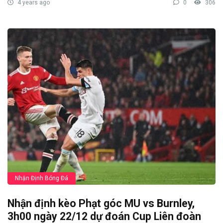
4 years ago
0
306
Nhận Định Bóng Đá
Nhận định kèo Phạt góc MU vs Burnley,
3h00 ngày 22/12 dự đoán Cup Liên đoàn