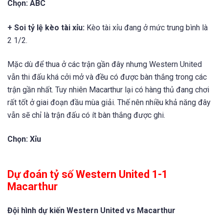
Chọn: ABC
+ Soi tỷ lệ kèo tài xỉu:
Kèo tài xỉu đang ở mức trung bình là
2 1/2.
Mặc dù để thua ở các trận gần đây nhưng Western United
vẫn thi đấu khá cởi mở và đều có được bàn thắng trong các
trận gần nhất. Tuy nhiên Macarthur lại có hàng thủ đang chơi
rất tốt ở giai đoạn đầu mùa giải. Thế nên nhiều khả năng đây
vẫn sẽ chỉ là trận đấu có ít bàn thắng được ghi.
Chọn: Xỉu
Dự đoán tỷ số Western United 1-1
Macarthur
Đội hình dự kiến Western United vs Macarthur