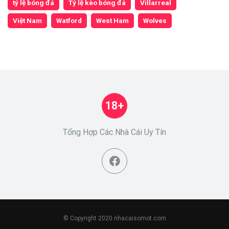
tỷ lệ bóng đá
Tỷ lệ kèo bóng đá
Villarreal
Việt Nam
Watford
West Ham
Wolves
18+
Tổng Hợp Các Nhà Cái Uy Tín
© Copyright 2020 nhacaisomot.com