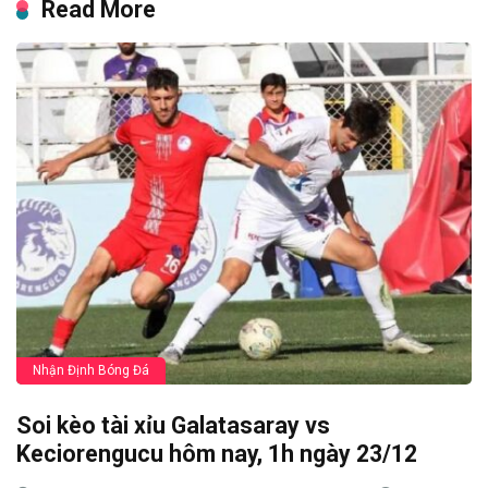
Read More
Nhận Định Bóng Đá
Soi kèo tài xỉu Galatasaray vs
Keciorengucu hôm nay, 1h ngày 23/12