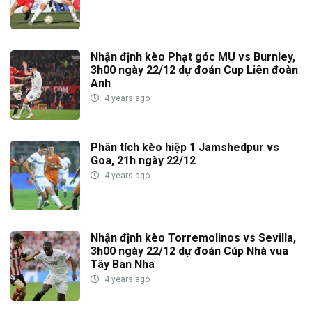
Nhận định kèo Phạt góc MU vs Burnley,
3h00 ngày 22/12 dự đoán Cup Liên đoàn
Anh
4 years ago
Phân tích kèo hiệp 1 Jamshedpur vs
Goa, 21h ngày 22/12
4 years ago
Nhận định kèo Torremolinos vs Sevilla,
3h00 ngày 22/12 dự đoán Cúp Nhà vua
Tây Ban Nha
4 years ago