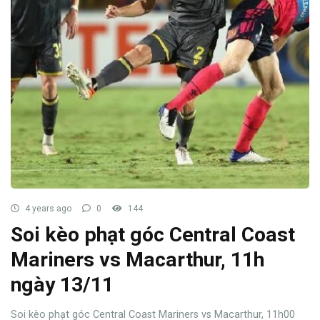
4 years ago
0
144
Soi kèo phạt góc Central Coast
Mariners vs Macarthur, 11h
ngày 13/11
Soi kèo phạt góc Central Coast Mariners vs Macarthur, 11h00