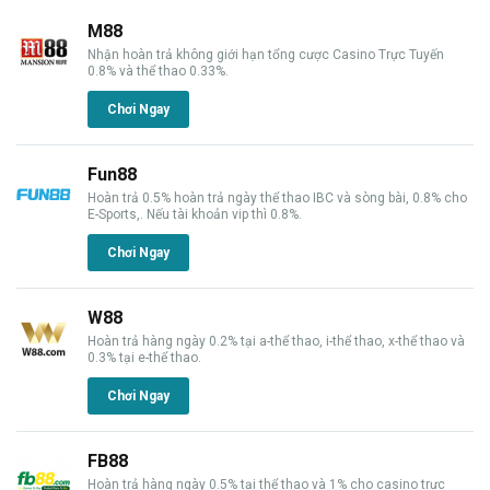
M88
Nhận hoàn trả không giới hạn tổng cược Casino Trực Tuyến
0.8% và thể thao 0.33%.
Chơi Ngay
Fun88
Hoàn trả 0.5% hoàn trả ngày thể thao IBC và sòng bài, 0.8% cho
E-Sports,. Nếu tài khoản vip thì 0.8%.
Chơi Ngay
W88
Hoàn trả hàng ngày 0.2% tại a-thể thao, i-thể thao, x-thể thao và
0.3% tại e-thể thao.
Chơi Ngay
FB88
Hoàn trả hàng ngày 0.5% tại thể thao và 1% cho casino trực