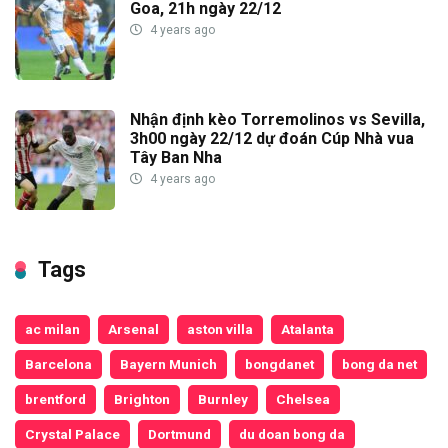
Goa, 21h ngày 22/12
4 years ago
Nhận định kèo Torremolinos vs Sevilla,
3h00 ngày 22/12 dự đoán Cúp Nhà vua
Tây Ban Nha
4 years ago
Tags
ac milan
Arsenal
aston villa
Atalanta
Barcelona
Bayern Munich
bongdanet
bong da net
brentford
Brighton
Burnley
Chelsea
Crystal Palace
Dortmund
du doan bong da