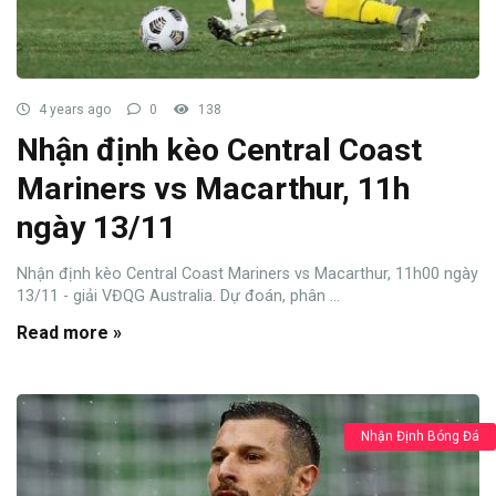
4 years ago
0
138
Nhận định kèo Central Coast
Mariners vs Macarthur, 11h
ngày 13/11
Nhận định kèo Central Coast Mariners vs Macarthur, 11h00 ngày
13/11 - giải VĐQG Australia. Dự đoán, phân ...
Read more »
Nhận Định Bóng Đá