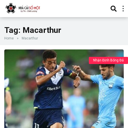
Tag:
Macarthur
Home
»
Macarthur
Nhận Định Bóng Đá