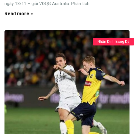
ngày 13/11 – giải VĐQG Australia. Phân tích ...
Read more »
Nhận Định Bóng Đá