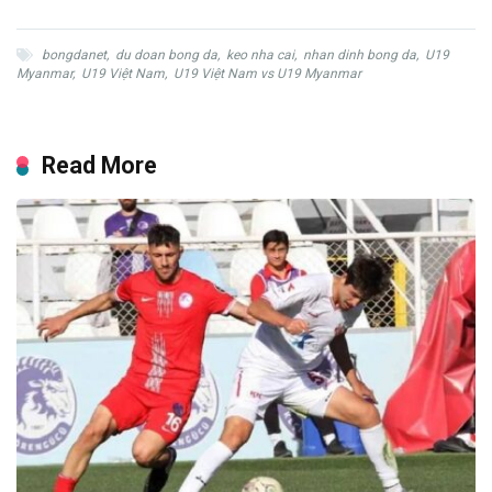
bongdanet
,
du doan bong da
,
keo nha cai
,
nhan dinh bong da
,
U19
Myanmar
,
U19 Việt Nam
,
U19 Việt Nam vs U19 Myanmar
Read More