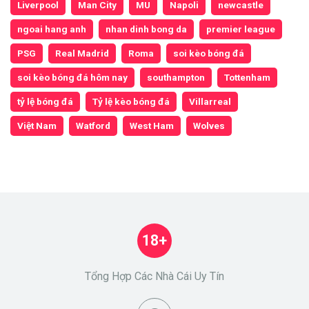
Liverpool
Man City
MU
Napoli
newcastle
ngoai hang anh
nhan dinh bong da
premier league
PSG
Real Madrid
Roma
soi kèo bóng đá
soi kèo bóng đá hôm nay
southampton
Tottenham
tỷ lệ bóng đá
Tỷ lệ kèo bóng đá
Villarreal
Việt Nam
Watford
West Ham
Wolves
18+
Tổng Hợp Các Nhà Cái Uy Tín