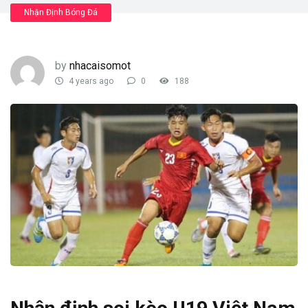
Nhận Định Bóng Đá
by
nhacaisomot
4 years ago
0
188