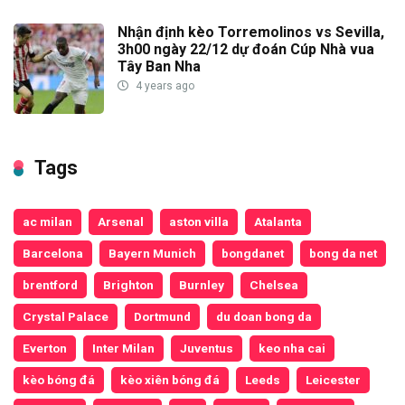
Nhận định kèo Torremolinos vs Sevilla,
3h00 ngày 22/12 dự đoán Cúp Nhà vua
Tây Ban Nha
4 years ago
Tags
ac milan
Arsenal
aston villa
Atalanta
Barcelona
Bayern Munich
bongdanet
bong da net
brentford
Brighton
Burnley
Chelsea
Crystal Palace
Dortmund
du doan bong da
Everton
Inter Milan
Juventus
keo nha cai
kèo bóng đá
kèo xiên bóng đá
Leeds
Leicester