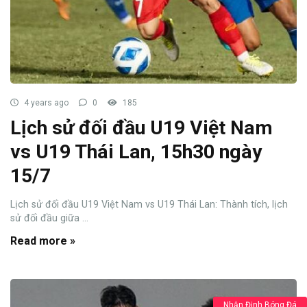
4 years ago
0
185
Lịch sử đối đầu U19 Việt Nam
vs U19 Thái Lan, 15h30 ngày
15/7
Lịch sử đối đầu U19 Việt Nam vs U19 Thái Lan: Thành tích, lịch
sử đối đầu giữa ...
Read more »
Nhận Định Bóng Đá