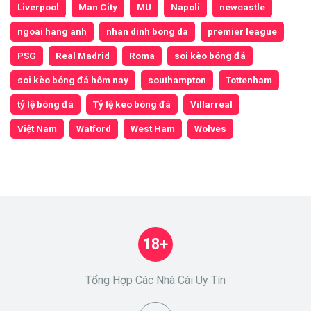
Liverpool
Man City
MU
Napoli
newcastle
ngoai hang anh
nhan dinh bong da
premier league
PSG
Real Madrid
Roma
soi kèo bóng đá
soi kèo bóng đá hôm nay
southampton
Tottenham
tỷ lệ bóng đá
Tỷ lệ kèo bóng đá
Villarreal
Việt Nam
Watford
West Ham
Wolves
18+
Tổng Hợp Các Nhà Cái Uy Tín