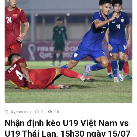
4 years ago
0
181
Nhận định kèo U19 Việt Nam vs
U19 Thái Lan, 15h30 ngày 15/07