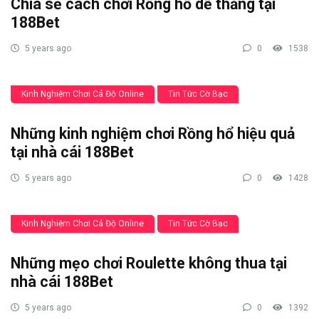
Chia sẻ cách chơi Rồng hổ dễ thắng tại
188Bet
5 years ago
0
1538
Kinh Nghiệm Chơi Cá Độ Online
Tin Tức Cờ Bạc
Những kinh nghiệm chơi Rồng hổ hiệu quả
tại nhà cái 188Bet
5 years ago
0
1428
Kinh Nghiệm Chơi Cá Độ Online
Tin Tức Cờ Bạc
Những mẹo chơi Roulette không thua tại
nhà cái 188Bet
5 years ago
0
1392