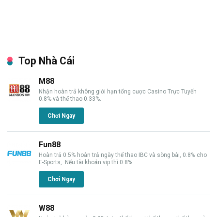
Top Nhà Cái
M88
Nhận hoàn trả không giới hạn tổng cược Casino Trực Tuyến
0.8% và thể thao 0.33%.
Chơi Ngay
Fun88
Hoàn trả 0.5% hoàn trả ngày thể thao IBC và sòng bài, 0.8% cho
E-Sports,. Nếu tài khoản vip thì 0.8%.
Chơi Ngay
W88