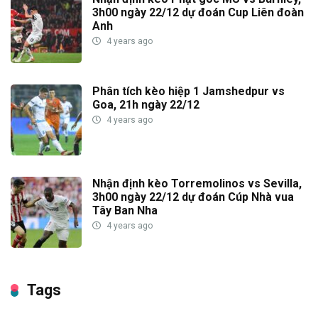
3h00 ngày 22/12 dự đoán Cup Liên đoàn
Anh
4 years ago
Phân tích kèo hiệp 1 Jamshedpur vs
Goa, 21h ngày 22/12
4 years ago
Nhận định kèo Torremolinos vs Sevilla,
3h00 ngày 22/12 dự đoán Cúp Nhà vua
Tây Ban Nha
4 years ago
Tags