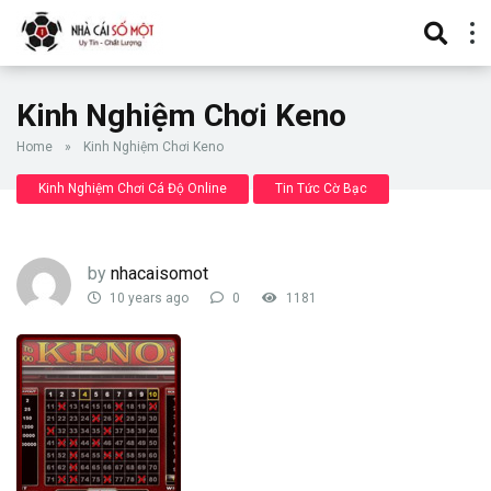
Kinh Nghiệm Chơi Keno
Home
»
Kinh Nghiệm Chơi Keno
Kinh Nghiệm Chơi Cá Độ Online
Tin Tức Cờ Bạc
by
nhacaisomot
10 years ago
0
1181