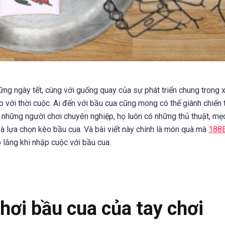
ững ngày tết, cùng với guống quay của sự phát triển chung trong x
p với thời cuộc. Ai đến với bầu cua cũng mong có thể giành chiến 
Ở những người chơi chuyên nghiệp, họ luôn có những thủ thuật, mẹ
à lựa chọn kèo bầu cua. Và bài viết này chính là món quà mà
188
o lắng khi nhập cuộc với bầu cua.
hơi bầu cua của tay chơi