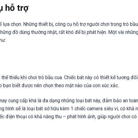
ụ hỗ trợ
ể lựa chọn. Những thiết bị, công cụ hỗ trợ người chơi trong trò bầ
 những đồ dùng thường nhật, rất khó để bị phát hiện. Một vài nhữn
hư:
 thể thiếu khi chơi trò bầu cua. Chiếc bát này có thiết kế tương đố
p bạn biết được nên chọn theo mặt nào của con xúc xắc.
 nay cung cấp khá là đa dạng những loại bát này, đảm bảo an toà
ng hình sẽ là loại bát sở hữu kèm 1 chiếc camera siêu vi, có khả 
ếc điện thoại có khả năng thu – phát hình ảnh, giúp người chơi có