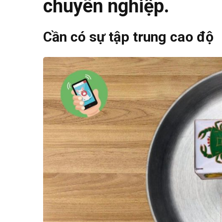
chuyên nghiệp.
Cần có sự tập trung cao độ