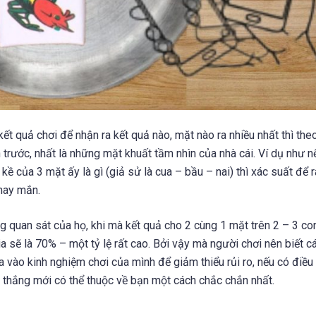
kết quả chơi để nhận ra kết quả nào, mặt nào ra nhiều nhất thì the
 trước, nhất là những mặt khuất tầm nhìn của nhà cái. Ví dụ như 
 kề của 3 mặt ấy là gì (giả sử là cua – bầu – nai) thì xác suất để 
 may mắn.
ng quan sát của họ, khi mà kết quả cho 2 cùng 1 mặt trên 2 – 3 co
kia sẽ là 70% – một tỷ lệ rất cao. Bởi vậy mà người chơi nên biết c
a vào kinh nghiệm chơi của mình để giảm thiểu rủi ro, nếu có điều
hần thắng mới có thể thuộc về bạn một cách chắc chắn nhất.