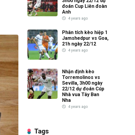
3h00 ngày 22/12 dự
đoán Cup Liên đoàn
Anh
4 years ago
Phân tích kèo hiệp 1
Jamshedpur vs Goa,
21h ngày 22/12
4 years ago
Nhận định kèo
Torremolinos vs
Sevilla, 3h00 ngày
22/12 dự đoán Cúp
Nhà vua Tây Ban
Nha
4 years ago
Tags