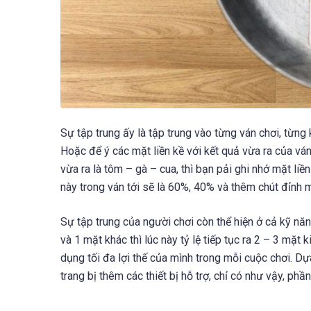
Sự tập trung ấy là tập trung vào từng ván chơi, từng 
Hoặc để ý các mặt liền kề với kết quả vừa ra của ván
vừa ra là tôm – gà – cua, thì bạn pải ghi nhớ mặt liền
này trong ván tới sẽ là 60%, 40% và thêm chút đỉnh
Sự tập trung của người chơi còn thể hiện ở cả kỹ nă
và 1 mặt khác thì lúc này tỷ lệ tiếp tục ra 2 – 3 mặt 
dụng tối đa lợi thế của mình trong mỗi cuộc chơi. Dự
trang bị thêm các thiết bị hỗ trợ, chỉ có như vậy, p