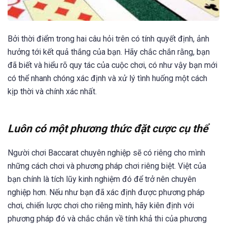
Bởi thời điểm trong hai câu hỏi trên có tính quyết định, ảnh
hưởng tới kết quả thắng của bạn. Hãy chắc chắn rằng, bạn
đã biết và hiểu rõ quy tác của cuộc chơi, có như vậy bạn mới
có thể nhanh chóng xác định và xử lý tình huống một cách
kịp thời và chính xác nhất.
Luôn có một phương thức đặt cược cụ thể
Người chơi Baccarat chuyên nghiệp sẽ có riêng cho mình
những cách chơi và phương pháp chơi riêng biệt. Việt của
bạn chính là tích lũy kinh nghiệm đó để trở nên chuyên
nghiệp hơn. Nếu như bạn đã xác định được phương pháp
chơi, chiến lược chơi cho riêng mình, hãy kiên định với
phương pháp đó và chắc chắn về tính khả thi của phương