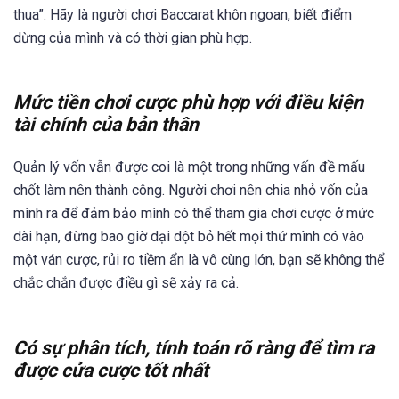
thua”. Hãy là người chơi Baccarat khôn ngoan, biết điểm
dừng của mình và có thời gian phù hợp.
Mức tiền chơi cược phù hợp với điều kiện
tài chính của bản thân
Quản lý vốn vẫn được coi là một trong những vấn đề mấu
chốt làm nên thành công. Người chơi nên chia nhỏ vốn của
mình ra để đảm bảo mình có thể tham gia chơi cược ở mức
dài hạn, đừng bao giờ dại dột bỏ hết mọi thứ mình có vào
một ván cược, rủi ro tiềm ẩn là vô cùng lớn, bạn sẽ không thể
chắc chắn được điều gì sẽ xảy ra cả.
Có sự phân tích, tính toán rõ ràng để tìm ra
được cửa cược tốt nhất