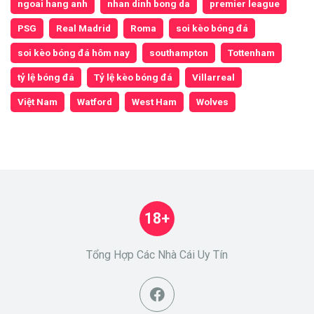
ngoai hang anh
nhan dinh bong da
premier league
PSG
Real Madrid
Roma
soi kèo bóng đá
soi kèo bóng đá hôm nay
southampton
Tottenham
tỷ lệ bóng đá
Tỷ lệ kèo bóng đá
Villarreal
Việt Nam
Watford
West Ham
Wolves
18+
Tổng Hợp Các Nhà Cái Uy Tín