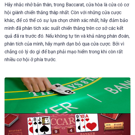
Hãy nhắc nhở bản thân, trong Baccarat, cửa hòa là cửa có cơ
hội giành chiến thắng thâp nhất. Còn với những cửa cược
khác, để có thể có sự lựa chọn chính xác nhất, hãy đảm bảo
mình đã phân tích xác suất chiến thắng trên cơ sở các kết
quả đã ra trước đó. Nếu không tự tin và khả năng phán đoán,
phân tích của mình, hãy mạnh dạn bỏ qua cửa cược. Bởi vì
chẳng có lý do gì để bạn phải mạo hiểm trong khi còn rất
nhiều cơ hội ở phía trước.