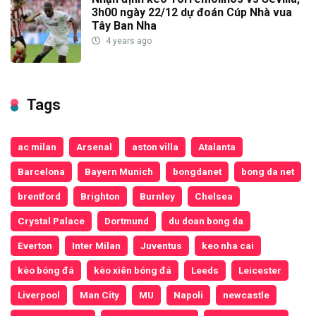
3h00 ngày 22/12 dự đoán Cúp Nhà vua
Tây Ban Nha
4 years ago
Tags
ac milan
Arsenal
aston villa
Atalanta
Barcelona
Bayern Munich
bongdanet
bong da net
brentford
Brighton
Burnley
Chelsea
Crystal Palace
Dortmund
du doan bong da
Everton
Inter Milan
Juventus
keo nha cai
kèo bóng đá
kèo xiên bóng đá
Leeds
Leicester
Liverpool
Man City
MU
Napoli
newcastle