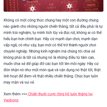
Không có một công thức chung hay một con đường chung
nào giành cho những người chiến thắng, tất cả đều phải là tự
mình trải nghiệm, tự mình tích lũy và đúc rút, không ai có thể
hiểu bạn hơn chính bạn. Hãy cứ mạnh dạn chơi, mạnh dạn
vấp ngã, có như vậy, bạn mới có thể trở thành người chơi
chuyên nghiệp. Những kinh nghiệm mà chúng tôi chia sẻ
không phải là tất cả nhưng nó là những điều từ tâm can,
muốn chia sẻ để giúp đỡ các bạn tốt lên mỗi ngày. Hãy cứ
đón nhận nó như một món quà và vận dụng nó thật tốt, thật
linh hoạt để đem về thật nhiều chiến thắng. Chúc bạn luôn
may mắn và vui vẻ.
Xem thêm >>>
Chiến thuật cược rồng hổ luôn thắng tại
Vaobong