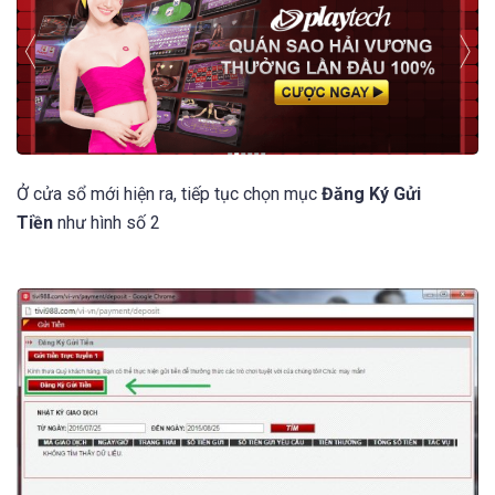
Ở cửa sổ mới hiện ra, tiếp tục chọn mục
Đăng Ký Gửi
Tiền
như hình số 2