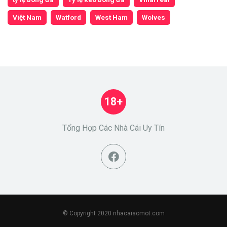
Việt Nam
Watford
West Ham
Wolves
18+
Tổng Hợp Các Nhà Cái Uy Tín
© Copyright 2020 nhacaisomot.com