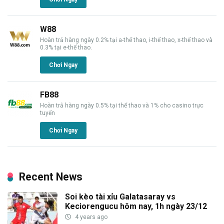
W88
Hoàn trả hàng ngày 0.2% tại a-thể thao, i-thể thao, x-thể thao và
0.3% tại e-thể thao.
Chơi Ngay
FB88
Hoàn trả hàng ngày 0.5% tại thể thao và 1% cho casino trực
tuyến
Chơi Ngay
Recent News
Soi kèo tài xỉu Galatasaray vs
Keciorengucu hôm nay, 1h ngày 23/12
4 years ago