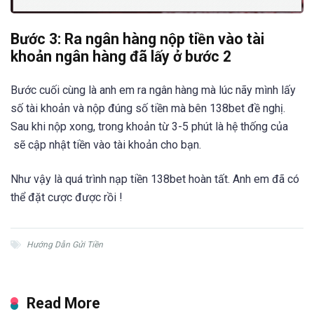
Bước 3: Ra ngân hàng nộp tiền vào tài
khoản ngân hàng đã lấy ở bước 2
Bước cuối cùng là anh em ra ngân hàng mà lúc nãy mình lấy
số tài khoản và nộp đúng số tiền mà bên 138bet đề nghị.
Sau khi nộp xong, trong khoản từ 3-5 phút là hệ thống của
sẽ cập nhật tiền vào tài khoản cho bạn.
Như vậy là quá trình nạp tiền 138bet hoàn tất. Anh em đã có
thể đặt cược được rồi !
Hướng Dẫn Gửi Tiền
Read More