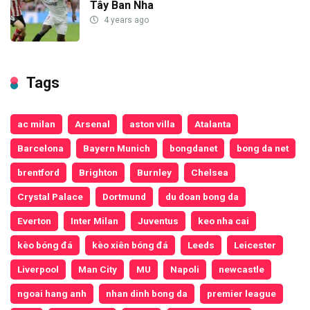
Tây Ban Nha
4 years ago
Tags
ac milan
Arsenal
aston villa
Atalanta
Barcelona
Bayern Munich
bongdanet
bong da net
brentford
Brighton
Burnley
Chelsea
Crystal Palace
Dortmund
du doan bong da
Everton
Inter Milan
Juventus
keo nha cai
kèo bóng đá
kèo xiên bóng đá
Leeds
Leicester
Liverpool
Man City
MU
Napoli
newcastle
ngoai hang anh
nhan dinh bong da
premier league