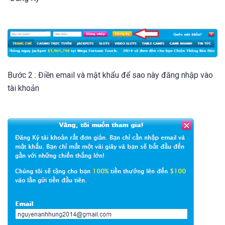
Bước 2 : Điền email và mật khẩu để sao này đăng nhập vào
tài khoản