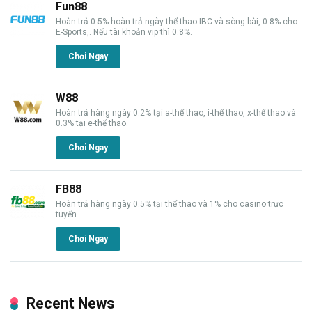
Fun88
Hoàn trả 0.5% hoàn trả ngày thể thao IBC và sòng bài, 0.8% cho
E-Sports,. Nếu tài khoản vip thì 0.8%.
Chơi Ngay
W88
Hoàn trả hàng ngày 0.2% tại a-thể thao, i-thể thao, x-thể thao và
0.3% tại e-thể thao.
Chơi Ngay
FB88
Hoàn trả hàng ngày 0.5% tại thể thao và 1% cho casino trực
tuyến
Chơi Ngay
Recent News