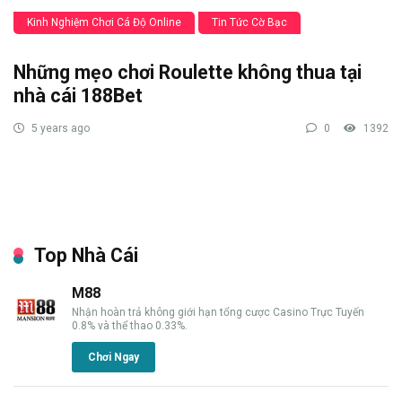
Kinh Nghiệm Chơi Cá Độ Online
Tin Tức Cờ Bạc
Những mẹo chơi Roulette không thua tại
nhà cái 188Bet
5 years ago
0
1392
Top Nhà Cái
M88
Nhận hoàn trả không giới hạn tổng cược Casino Trực Tuyến
0.8% và thể thao 0.33%.
Chơi Ngay