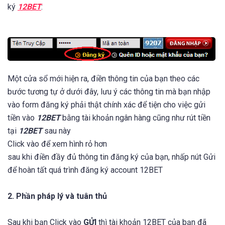
ký
12BET
:
Một cửa sổ mới hiện ra, điền thông tin của bạn theo các
bước tương tự ở dưới đây, lưu ý các thông tin mà bạn nhập
vào form đăng ký phải thật chính xác để tiện cho việc gửi
tiền vào
12BET
bằng tài khoản ngân hàng cũng như rút tiền
tại
12BET
sau này
Click vào để xem hình rỏ hơn
sau khi điền đầy đủ thông tin đăng ký của bạn, nhấp nút Gửi
để hoàn tất quá trình đăng ký account 12BET
2. Phần pháp lý và tuân thủ
Sau khi bạn Click vào
GỬI
thì tài khoản 12BET của bạn đã