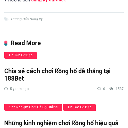
Hướng Dẫn Đăng Ký
Read More
Tin Tức Cờ Bạc
Chia sẻ cách chơi Rồng hổ dễ thắng tại
188Bet
5 years ago
0
1537
Kinh Nghiệm Chơi Cá Độ Online
Tin Tức Cờ Bạc
Những kinh nghiệm chơi Rồng hổ hiệu quả