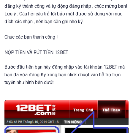
đăng ký thành công và tự động đăng nhập , chúc mừng bạn!
Lưu ý : Câu hỏi câu trả lời bảo mật được sử dụng với mục
đích xác nhận , nên bạn cần ghi nhớ kỹ.
Chúc các bạn thành công !
NỘP TIỀN VÀ RÚT TIỀN 12BET
Bước đầu tiên bạn hãy đăng nhập vào tài khoản 12BET mà
bạn đã vừa đăng Ký xong bạn click chuột vào hỗ trợ trực
tuyến như hình bên dưới: