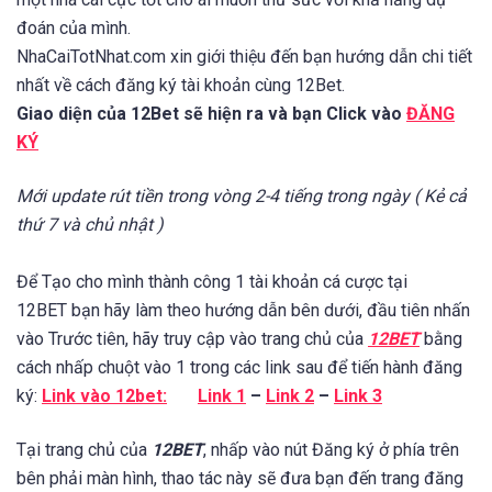
đoán của mình.
NhaCaiTotNhat.com xin giới thiệu đến bạn hướng dẫn chi tiết
nhất về cách đăng ký tài khoản cùng 12Bet.
Giao diện của 12Bet sẽ hiện ra và bạn Click vào
ĐĂNG
KÝ
Mới update rút tiền trong vòng 2-4 tiếng trong ngày ( Kẻ cả
thứ 7 và chủ nhật )
Để Tạo cho mình thành công 1 tài khoản cá cược tại
12BET bạn hãy làm theo hướng dẫn bên dưới, đầu tiên nhấn
vào Trước tiên, hãy truy cập vào trang chủ của
12BET
bằng
cách nhấp chuột vào 1 trong các link sau để tiến hành đăng
ký:
Link vào 12bet:
Link 1
–
Link 2
–
Link 3
Tại trang chủ của
12BET
, nhấp vào nút Đăng ký ở phía trên
bên phải màn hình, thao tác này sẽ đưa bạn đến trang đăng