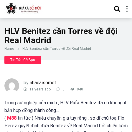
HLV Benitez cần Torres về đội
Real Madrid
Home
»
HLV Benitez cần Torres về đội Real Madrid
Tin Tức Cờ Bạc
by
nhacaisomot
11 years ago
0
940
Trong sự nghiệp của mình , HLV Rafa Benitez đã có không ít
bản hợp đồng thành công…
(
M88
tin tức ) Nhiều chuyên gia tuy rằng , sở dĩ chủ toạ Flo
Perez quyết định đưa Benitez về Real Madrid bởi chiến lược