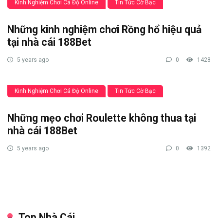
Kinh Nghiệm Chơi Cá Độ Online
Tin Tức Cờ Bạc
Những kinh nghiệm chơi Rồng hổ hiệu quả
tại nhà cái 188Bet
5 years ago
0
1428
Kinh Nghiệm Chơi Cá Độ Online
Tin Tức Cờ Bạc
Những mẹo chơi Roulette không thua tại
nhà cái 188Bet
5 years ago
0
1392
Top Nhà Cái