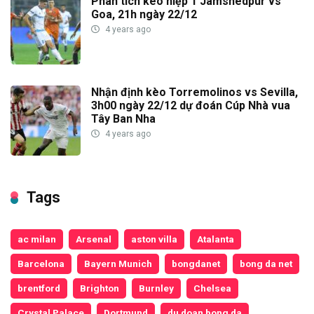
Phân tích kèo hiệp 1 Jamshedpur vs
Goa, 21h ngày 22/12
4 years ago
Nhận định kèo Torremolinos vs Sevilla,
3h00 ngày 22/12 dự đoán Cúp Nhà vua
Tây Ban Nha
4 years ago
Tags
ac milan
Arsenal
aston villa
Atalanta
Barcelona
Bayern Munich
bongdanet
bong da net
brentford
Brighton
Burnley
Chelsea
Crystal Palace
Dortmund
du doan bong da