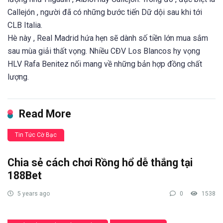
Callejón , người đã có những bước tiến Dữ dội sau khi tới
CLB Italia.
Hè này , Real Madrid hứa hẹn sẽ dành số tiền lớn mua sắm
sau mùa giải thất vọng. Nhiều CĐV Los Blancos hy vọng
HLV Rafa Benitez nối mang về những bản hợp đồng chất
lượng.
Read More
Tin Tức Cờ Bạc
Chia sẻ cách chơi Rồng hổ dễ thắng tại
188Bet
5 years ago
0
1538