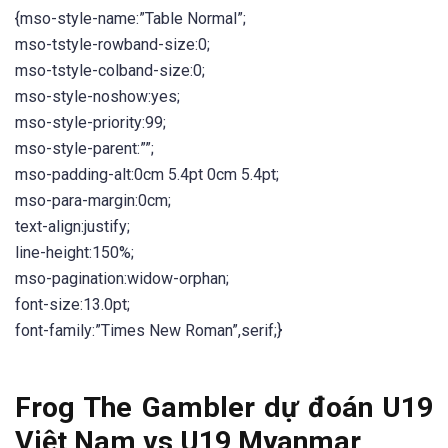
{mso-style-name:”Table Normal”;
mso-tstyle-rowband-size:0;
mso-tstyle-colband-size:0;
mso-style-noshow:yes;
mso-style-priority:99;
mso-style-parent:””;
mso-padding-alt:0cm 5.4pt 0cm 5.4pt;
mso-para-margin:0cm;
text-align:justify;
line-height:150%;
mso-pagination:widow-orphan;
font-size:13.0pt;
font-family:”Times New Roman”,serif;}
Frog The Gambler dự đoán U19
Việt Nam vs U19 Myanmar