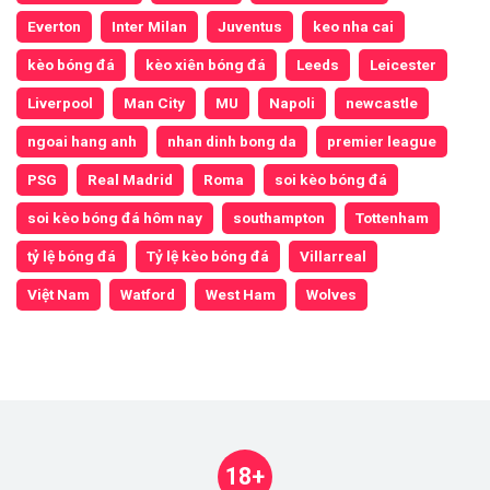
Everton
Inter Milan
Juventus
keo nha cai
kèo bóng đá
kèo xiên bóng đá
Leeds
Leicester
Liverpool
Man City
MU
Napoli
newcastle
ngoai hang anh
nhan dinh bong da
premier league
PSG
Real Madrid
Roma
soi kèo bóng đá
soi kèo bóng đá hôm nay
southampton
Tottenham
tỷ lệ bóng đá
Tỷ lệ kèo bóng đá
Villarreal
Việt Nam
Watford
West Ham
Wolves
18+