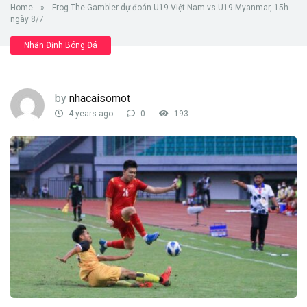
Home
»
Frog The Gambler dự đoán U19 Việt Nam vs U19 Myanmar, 15h
ngày 8/7
Nhận Định Bóng Đá
by
nhacaisomot
4 years ago
0
193