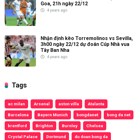
Goa, 21h ngày 22/12
4 years ago
Nhận định kèo Torremolinos vs Sevilla,
3h00 ngày 22/12 dự đoán Cúp Nhà vua
Tây Ban Nha
4 years ago
Tags
ac milan
Arsenal
aston villa
Atalanta
Barcelona
Bayern Munich
bongdanet
bong da net
brentford
Brighton
Burnley
Chelsea
Crystal Palace
Dortmund
du doan bong da