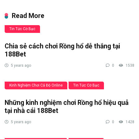
Read More
Tin Tức Cờ Bạc
Chia sẻ cách chơi Rồng hổ dễ thắng tại
188Bet
5 years ago
0
1538
Kinh Nghiệm Chơi Cá Độ Online
Tin Tức Cờ Bạc
Những kinh nghiệm chơi Rồng hổ hiệu quả
tại nhà cái 188Bet
5 years ago
0
1428