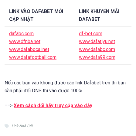
LINK VÀO DAFABET MỚI
LINK KHUYẾN MÃI
CẬP NHẬT
DAFABET
dafabc.com
df-bet.com
www.dfnba.net
www.dafatiyu.net
www.dafabocai.net
www.dafabc.com
www.dafafootball.com
www.dafa99.com
Nếu các bạn vào không được các link Dafabet trên thì bạn
cần phải đổi DNS thì vào được 100%
==>
Xem cách đổi hãy truy cập vào đây
Link Nhà Cái