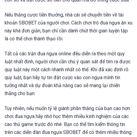
Nếu thắng cược tiền thưởng, nhà cái sẽ chuyển tiền về tài
khoản SBOBET của người chơi. Cách chơi trò đua ngựa ăn xu
này khá đơn giản, bạn chỉ cần dành chút thời gian luyện tập
là có thể chơi thành thạo rồi.
Tất cả các trận đua ngựa online đều diễn ra theo một quy
luật nhất định, người chơi cần chú ý quan sát để tìm ra được
quy luật này một cách nhanh nhất có thể. Khi đã xác định rõ
quy luật, bạn hãy tự tin đặt cược vào con ngựa mình tin
tưởng nhất và dự đoán khả năng cao sẽ mang lại chiến
thắng cho bạn.
Tuy nhiên, nếu muốn tỷ lệ giành phần thắng của bạn cao hơn
chơi đua ngựa hãy nhớ học thêm nhiều kinh nghiệm của các
cao thủ game trước đó nhé. Bạn có thể tìm kiếm thông tin
trên các diễn đàn đua ngựa SBOBET để có thêm nhiều thông