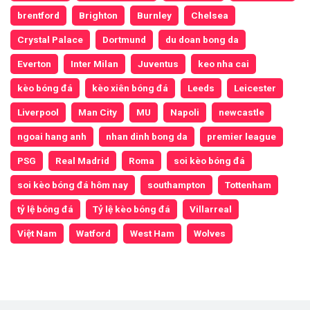
brentford
Brighton
Burnley
Chelsea
Crystal Palace
Dortmund
du doan bong da
Everton
Inter Milan
Juventus
keo nha cai
kèo bóng đá
kèo xiên bóng đá
Leeds
Leicester
Liverpool
Man City
MU
Napoli
newcastle
ngoai hang anh
nhan dinh bong da
premier league
PSG
Real Madrid
Roma
soi kèo bóng đá
soi kèo bóng đá hôm nay
southampton
Tottenham
tỷ lệ bóng đá
Tỷ lệ kèo bóng đá
Villarreal
Việt Nam
Watford
West Ham
Wolves