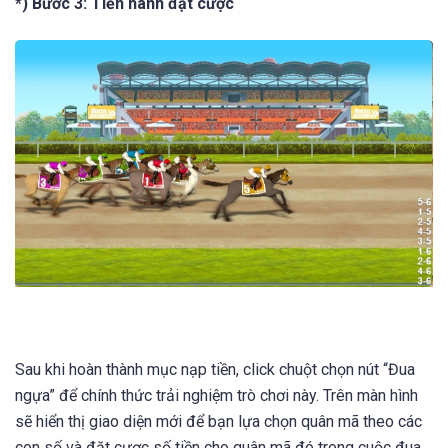
*) Bước 3: Tiến hành đặt cược
Sau khi hoàn thành mục nạp tiền, click chuột chọn nút “Đua
ngựa” để chính thức trải nghiệm trò chơi này. Trên màn hình
sẽ hiển thị giao diện mới để bạn lựa chọn quân mã theo các
con số và đặt cược số tiền cho quân mã đó trong cuộc đua.