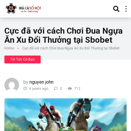
Cực đã với cách Chơi Đua Ngựa
Ăn Xu Đổi Thưởng tại Sbobet
Home
»
Cực đã với cách Chơi Đua Ngựa Ăn Xu Đổi Thưởng tại Sbobet
Tin Tức Cờ Bạc
by
nguyen john
6 years ago
0
712