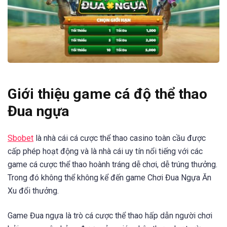
Giới thiệu game cá độ thể thao
Đua ngựa
Sbobet
là nhà cái cá cược thể thao casino toàn cầu được
cấp phép hoạt động và là nhà cái uy tín nổi tiếng với các
game cá cược thể thao hoành tráng dễ chơi, dễ trúng thưởng.
Trong đó không thể không kể đến game Chơi Đua Ngựa Ăn
Xu đổi thưởng.
Game Đua ngựa là trò cá cược thể thao hấp dẫn người chơi