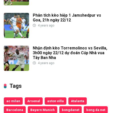
Phân tích kèo hiệp 1 Jamshedpur vs
Goa, 21h ngày 22/12
4 years ago
Nhận định kèo Torremolinos vs Sevilla,
3h00 ngày 22/12 dự đoán Cúp Nhà vua
Tây Ban Nha
4 years ago
Tags
ac milan
Arsenal
aston villa
Atalanta
Barcelona
Bayern Munich
bongdanet
bong da net