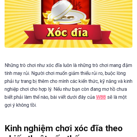
Những trò chơi như xóc đĩa luôn là những trò chơi mang đậm
tính may rủi. Người chơi muốn giảm thiểu rủi ro, buộc lòng
phải tự trang bị thêm cho mình các kiến thức, kỹ năng và kinh
nghiệp chơi cho hợp lý. Nếu như bạn còn đang mơ hồ chưa
biết phải làm thế nào, bài viết dưới đây của
W88
sẽ là một
gợi ý không tồi.
Kinh nghiệm chơi xóc đĩa theo