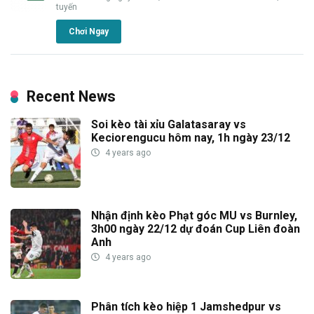
tuyến
Chơi Ngay
Recent News
Soi kèo tài xỉu Galatasaray vs
Keciorengucu hôm nay, 1h ngày 23/12
4 years ago
Nhận định kèo Phạt góc MU vs Burnley,
3h00 ngày 22/12 dự đoán Cup Liên đoàn
Anh
4 years ago
Phân tích kèo hiệp 1 Jamshedpur vs