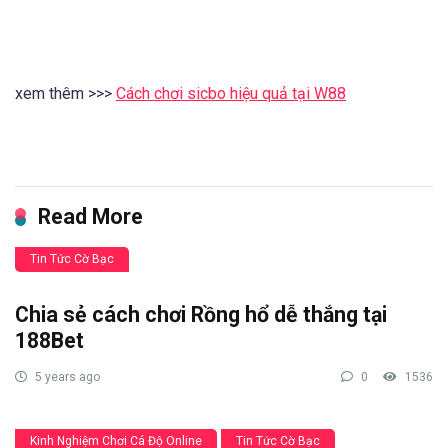
xem thêm >>>
Cách chơi sicbo hiệu quả tại W88
Read More
Tin Tức Cờ Bạc
Chia sẻ cách chơi Rồng hổ dễ thắng tại
188Bet
5 years ago
0
1536
Kinh Nghiệm Chơi Cá Độ Online
Tin Tức Cờ Bạc