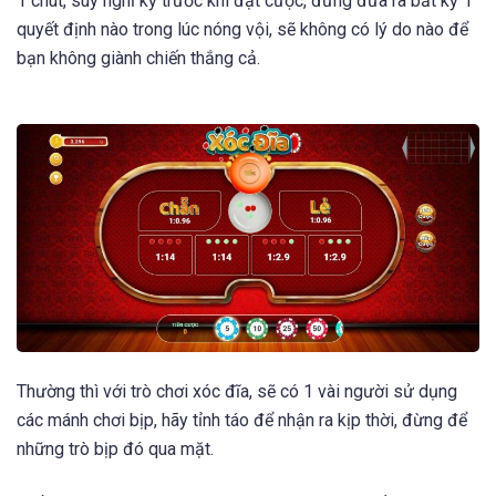
1 chút, suy nghĩ kỹ trước khi đặt cược, đừng đưa ra bất kỳ 1
quyết định nào trong lúc nóng vội, sẽ không có lý do nào để
bạn không giành chiến thắng cả.
Thường thì với trò chơi xóc đĩa, sẽ có 1 vài người sử dụng
các mánh chơi bịp, hãy tỉnh táo để nhận ra kịp thời, đừng để
những trò bịp đó qua mặt.