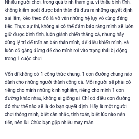
Nhiều người chơi, trong quá trình tham gia, vì thiếu bình tĩnh,
không kiểm soát được bản thân đã đưa ra những quyết định
sai lầm, kéo theo đó là vô vàn những hệ lụy vô cùng đáng
tiếc. Thực sự thì, không ai có thể đảm bảo rằng mình sẽ luôn
giữ được bình tĩnh, luôn giành chiến thắng cả, nhưng hãy
dùng lý trí để trấn an bản thân mình, để điều khiển mình, và
luôn cố gắng đừng để cho mình rơi vào trạng thái bị động
trong 1 cuộc chơi.
Vốn dĩ không có 1 công thức chung, 1 con đường chung nào
dành cho những người thành công cả. Mỗi người sẽ phải có
riêng cho mình những kinh nghiệm, riêng cho mình 1 con
đường khác nhau, không ai giống ai. Chỉ có điều con đường
đó như thế nào sẽ là do bạn quyết định. Hãy là một người
chơi thông minh, biết cân nhắc, tính toán, biết lúc nào nên
tiến, nên lùi. Chúc bạn gặp nhiều may mắn.