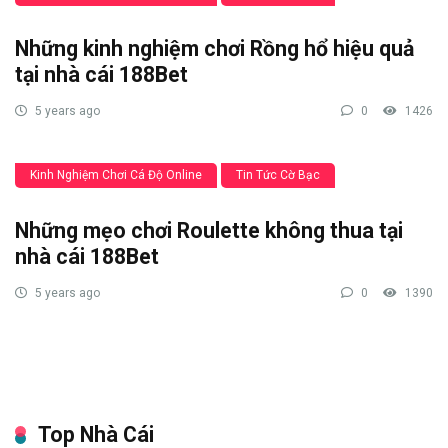
Những kinh nghiệm chơi Rồng hổ hiệu quả
tại nhà cái 188Bet
5 years ago
0
1426
Kinh Nghiệm Chơi Cá Độ Online
Tin Tức Cờ Bạc
Những mẹo chơi Roulette không thua tại
nhà cái 188Bet
5 years ago
0
1390
Top Nhà Cái