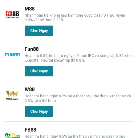
M88
Nhận hoàn trả không giới hạn tổng cược Casino Trực Tuyến
0.8% và thể thao 0.33%.
Chơi Ngay
Fun88
Hoàn trả 0.5% hoàn trả ngày thể thao IBC và sòng bài, 0.8% cho
E-Sports,. Nếu tài khoản vip thì 0.8%.
Chơi Ngay
W88
Hoàn trả hàng ngày 0.2% tại a-thể thao, i-thể thao, x-thể thao và
0.3% tại e-thể thao.
Chơi Ngay
FB88
Hoàn trả hàng ngày 0.5% tại thể thao và 1% cho casino trực