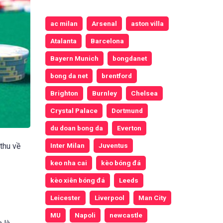
ac milan
Arsenal
aston villa
Atalanta
Barcelona
Bayern Munich
bongdanet
bong da net
brentford
Brighton
Burnley
Chelsea
Crystal Palace
Dortmund
du doan bong da
Everton
 thu về
Inter Milan
Juventus
keo nha cai
kèo bóng đá
kèo xiên bóng đá
Leeds
Leicester
Liverpool
Man City
MU
Napoli
newcastle