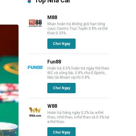
Top Nhà Cái
M88
Nhận hoàn trả không giới hạn tổng
cược Casino Trực Tuyến 0.8% và thể
thao 0.33%.
Chơi Ngay
Fun88
Hoàn trả 0.5% hoàn trả ngày thể thao
IBC và sòng bài, 0.8% cho E-Sports,.
Nếu tài khoản vip thì 0.8%.
Chơi Ngay
W88
Hoàn trả hàng ngày 0.2% tại a-thể
thao, i-thể thao, x-thể thao và 0.3% tại
e-thể thao.
Chơi Ngay