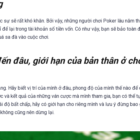
g
thực sự sẽ rất khó khăn. Bởi vậy, những người chơi Poker lâu năm 
hỉ để lại trong tài khoản số tiền vốn. Có như vậy, bạn sẽ bảo toàn 
uá sa đà vào cuộc chơi.
đến đâu, giới hạn của bản thân ở ch
hắng. Hãy biết vị trí của mình ở đâu, phong độ của mình thế nào để
ược và kết quả của những ván cược mà mình tham gia, bạn có thể t
ái độ bất chấp, hãy có giới hạn cho riêng mình và lưu ý đừng bao
 không cũng nên dừng lại.