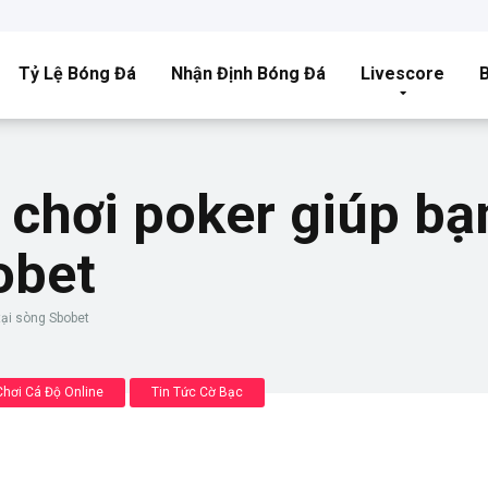
Tỷ Lệ Bóng Đá
Nhận Định Bóng Đá
Livescore
 chơi poker giúp bạ
obet
tại sòng Sbobet
Chơi Cá Độ Online
Tin Tức Cờ Bạc