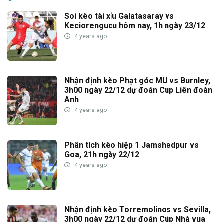
Soi kèo tài xỉu Galatasaray vs
Keciorengucu hôm nay, 1h ngày 23/12
4 years ago
Nhận định kèo Phạt góc MU vs Burnley,
3h00 ngày 22/12 dự đoán Cup Liên đoàn
Anh
4 years ago
Phân tích kèo hiệp 1 Jamshedpur vs
Goa, 21h ngày 22/12
4 years ago
Nhận định kèo Torremolinos vs Sevilla,
3h00 ngày 22/12 dự đoán Cúp Nhà vua