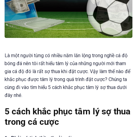
Là một người từng có nhiều năm lăn lộng trong nghề cá độ
bóng đá nên tôi rất hiểu tâm lý của những người mới tham
gia cá độ đó là rất sợ thua khi đặt cược. Vậy làm thế nào để
khắc phục được tâm lý trong quá trình đặt cược? Chúng ta
cùng đi vào tìm hiểu 5 cách khắc phục tâm lý sợ thua dưới
đây nhé.
5 cách khắc phục tâm lý sợ thua
trong cá cược