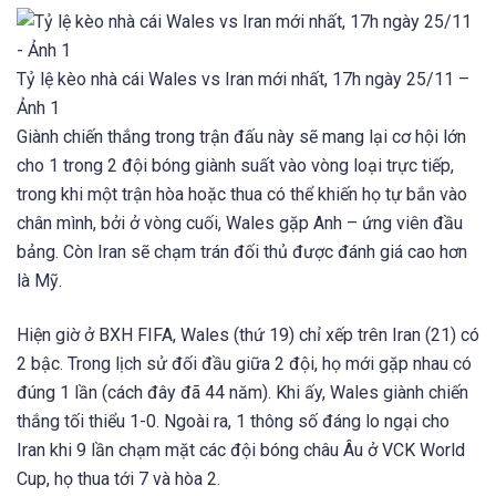
Tỷ lệ kèo nhà cái Wales vs Iran mới nhất, 17h ngày 25/11 –
Ảnh 1
Giành chiến thắng trong trận đấu này sẽ mang lại cơ hội lớn
cho 1 trong 2 đội bóng giành suất vào vòng loại trực tiếp,
trong khi một trận hòa hoặc thua có thể khiến họ tự bắn vào
chân mình, bởi ở vòng cuối, Wales gặp Anh – ứng viên đầu
bảng. Còn Iran sẽ chạm trán đối thủ được đánh giá cao hơn
là Mỹ.
Hiện giờ ở BXH FIFA, Wales (thứ 19) chỉ xếp trên Iran (21) có
2 bậc. Trong lịch sử đối đầu giữa 2 đội, họ mới gặp nhau có
đúng 1 lần (cách đây đã 44 năm). Khi ấy, Wales giành chiến
thắng tối thiểu 1-0. Ngoài ra, 1 thông số đáng lo ngại cho
Iran khi 9 lần chạm mặt các đội bóng châu Âu ở VCK World
Cup, họ thua tới 7 và hòa 2.