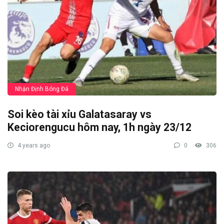
Nhận Định Bóng Đá
Soi kèo tài xỉu Galatasaray vs
Keciorengucu hôm nay, 1h ngày 23/12
4 years ago
0
306