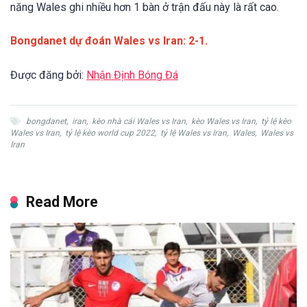
năng Wales ghi nhiều hơn 1 bàn ở trận đấu này là rất cao.
Bongdanet dự đoán Wales vs Iran: 2-1.
Được đăng bởi:
Nhận Định Bóng Đá
bongdanet
,
iran
,
kèo nhà cái Wales vs Iran
,
kèo Wales vs Iran
,
tỷ lệ kèo
Wales vs Iran
,
tỷ lệ kèo world cup 2022
,
tỷ lệ Wales vs Iran
,
Wales
,
Wales vs
Iran
Read More