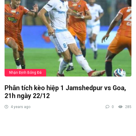
Nhận Định Bóng Đá
Phân tích kèo hiệp 1 Jamshedpur vs Goa,
21h ngày 22/12
4 years ago
0
285