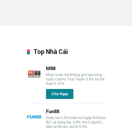
Top Nhà Cái
M88
Nhận hoàn trả không giới hạn tổng
cược Casino Trực Tuyến 0.8% và thể
thao 0.33%.
Chơi Ngay
Fun88
Hoàn trả 0.5% hoàn trả ngày thể thao
IBC và sòng bài, 0.8% cho E-Sports,.
Nếu tài khoản vip thì 0.8%.