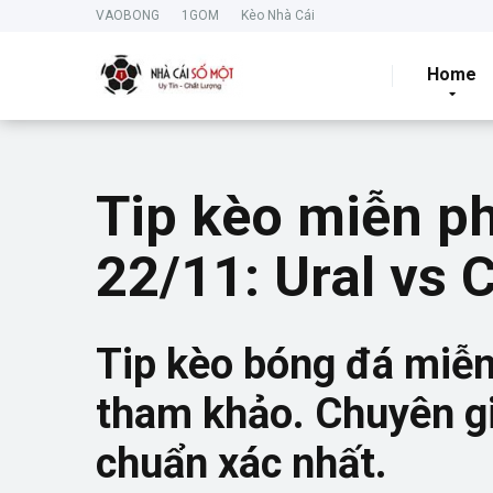
VAOBONG
1GOM
Kèo Nhà Cái
Home
Tip kèo miễn p
22/11: Ural vs
Tip kèo bóng đá miễn
tham khảo. Chuyên gi
chuẩn xác nhất.