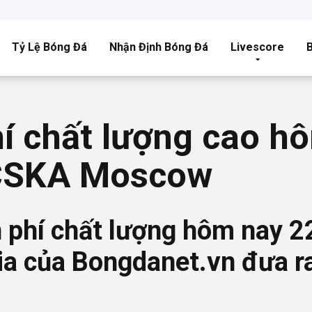
Tỷ Lệ Bóng Đá
Nhận Định Bóng Đá
Livescore
hí chất lượng cao h
 CSKA Moscow
 phí chất lượng hôm nay 
a của Bongdanet.vn đưa ra