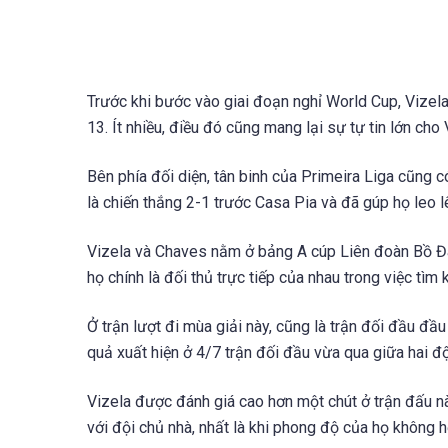
Trước khi bước vào giai đoạn nghỉ World Cup, Vizela 
13. Ít nhiều, điều đó cũng mang lại sự tự tin lớn cho
Bên phía đối diện, tân binh của Primeira Liga cũng 
là chiến thắng 2-1 trước Casa Pia và đã gúp họ leo lê
Vizela và Chaves nằm ở bảng A cúp Liên đoàn Bồ Đào
họ chính là đối thủ trực tiếp của nhau trong việc tìm
Ở trận lượt đi mùa giải này, cũng là trận đối đầu đầu 
quả xuất hiện ở 4/7 trận đối đầu vừa qua giữa hai độ
Vizela được đánh giá cao hơn một chút ở trận đấu 
với đội chủ nhà, nhất là khi phong độ của họ không h