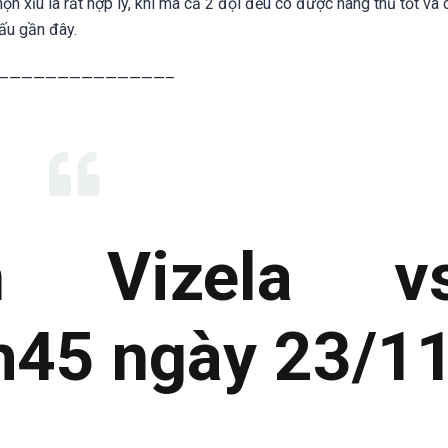
chọn xỉu là rất hợp lý, khi mà cả 2 đội đều có được hàng thủ tốt và
đấu gần đây.
——————————————–
n Vizela v
h45 ngày 23/1