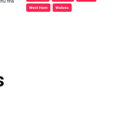
 chủ nhà
West Ham
Wolves
s
1