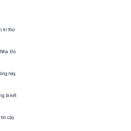
 trí thứ
 Nha. Đó
óng này,
ng là kết
tin cậy