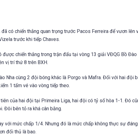
đã có chiến thắng quan trọng trước Pacos Ferreira để vươn lên vị
 Vizela trước khi tiếp Chaves.
có được chiến thắng trong trận đấu tại vòng 13 giải VĐQG Bồ Đào
n vị trí thứ 8 trên BXH.
 Nha cùng 2 đội bóng khác là Porgo và Mafra. Đối với hai đội b
 kiếm 1 tấm vé vào vòng tiếp theo.
tiên của hai đội tại Primeira Liga, hai đội có tỷ số hòa 1-1. Đó cũ
i. Đôi bên tỏ ra khá cân bằng.
này với mức chấp 1/4. Nhưng đó là mức chấp không thực sự đáng 
ơn đối thủ là bao.