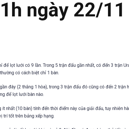
21h ngày 22/11
để lọt lưới có 9 lần. Trong 5 trận đấu gần nhất, có đến 3 trận Ur
hường có cách biệt chỉ 1 bàn.
 gần đây (2 thắng 1 hòa), trong 3 trận đấu đó cũng có đến 2 trận 
ng để lọt lưới bàn nào.
ít nhất (10 bàn) tính đến thời điểm này của giải đấu, tuy nhiên h
 trí tốt trên bảng xếp hạng.