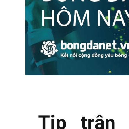
Tip trận