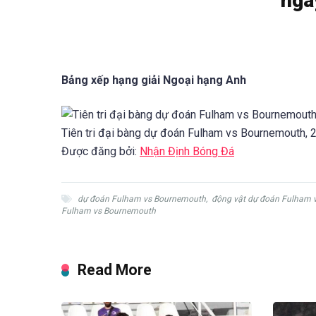
ngà
Bảng xếp hạng giải Ngoại hạng Anh
Tiên tri đại bàng dự đoán Fulham vs Bournemouth, 
Được đăng bởi:
Nhận Định Bóng Đá
dự đoán Fulham vs Bournemouth
,
động vật dự đoán Fulham 
Fulham vs Bournemouth
Read More