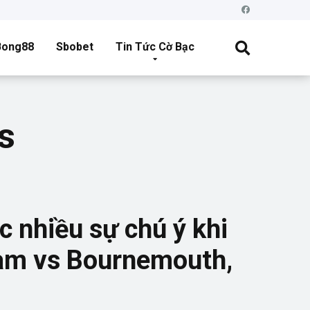
Bong88
Sbobet
Tin Tức Cờ Bạc
s
c nhiều sự chú ý khi
lham vs Bournemouth,