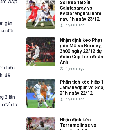
lham vượt
Soi kèo tài xỉu
Galatasaray vs
Keciorengucu hôm
nay, 1h ngày 23/12
ạn gần
4 years ago
hải đối
Nhận định kèo Phạt
góc MU vs Burnley,
3h00 ngày 22/12 dự
đoán Cup Liên đoàn
Anh
 2 chiến
4 years ago
hỉ để
Phân tích kèo hiệp 1
Jamshedpur vs Goa,
21h ngày 22/12
ng 2 lần
4 years ago
ận đấu từ
Nhận định kèo
Torremolinos vs