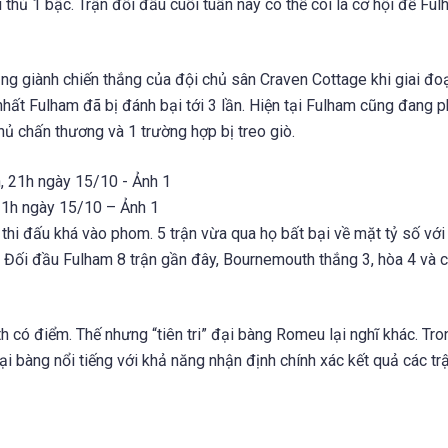
thủ 1 bậc. Trận đối đầu cuối tuần này có thể coi là cơ hội để Fu
ng giành chiến thắng của đội chủ sân Craven Cottage khi giai đo
nhất Fulham đã bị đánh bại tới 3 lần. Hiện tại Fulham cũng đang p
thủ chấn thương và 1 trường hợp bị treo giò.
21h ngày 15/10 – Ảnh 1
thi đấu khá vào phom. 5 trận vừa qua họ bất bại về mặt tỷ số với
Á. Đối đầu Fulham 8 trận gần đây, Bournemouth thắng 3, hòa 4 và c
 có điểm. Thế nhưng “tiên tri” đại bàng Romeu lại nghĩ khác. Tro
 bàng nổi tiếng với khả năng nhận định chính xác kết quả các tr