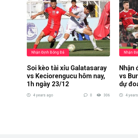
Nhận Định Bóng Đá
Nhận Đị
Soi kèo tài xỉu Galatasaray
Nhận 
vs Keciorengucu hôm nay,
vs Bur
1h ngày 23/12
dự đo
4 years ago
0
306
4 years