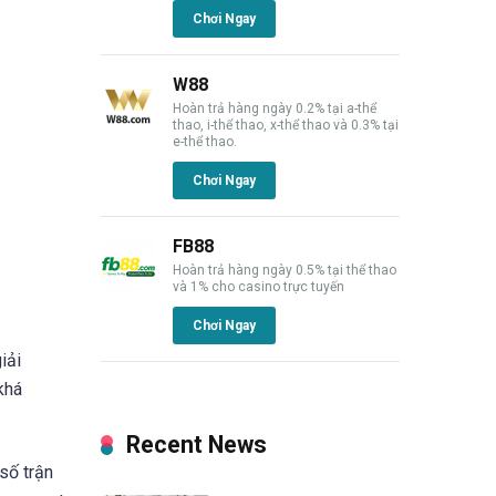
Chơi Ngay
W88
Hoàn trả hàng ngày 0.2% tại a-thể
thao, i-thể thao, x-thể thao và 0.3% tại
e-thể thao.
Chơi Ngay
FB88
Hoàn trả hàng ngày 0.5% tại thể thao
và 1% cho casino trực tuyến
Chơi Ngay
iải
khá
Recent News
số trận