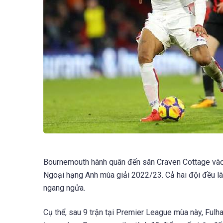
Bournemouth hành quân đến sân Craven Cottage vào 
Ngoại hạng Anh mùa giải 2022/23. Cả hai đội đều là
ngang ngửa.
Cụ thể, sau 9 trận tại Premier League mùa này, Fulh