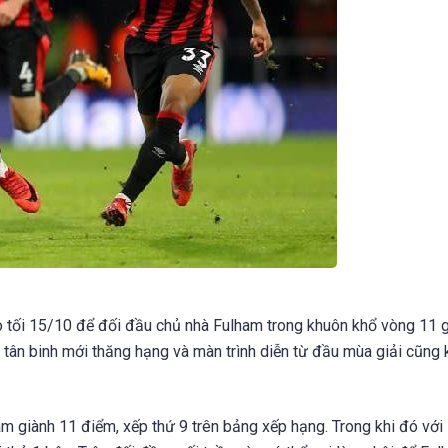
tối 15/10 để đối đầu chủ nhà Fulham trong khuôn khổ vòng 11 g
 tân binh mới thăng hạng và màn trình diễn từ đầu mùa giải cũng 
am giành 11 điểm, xếp thứ 9 trên bảng xếp hạng. Trong khi đó với 