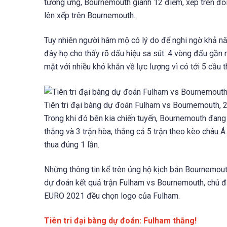
tương ứng, Bournemouth giành 12 điểm, xếp trên đối 
lên xếp trên Bournemouth.
Tuy nhiên người hâm mộ có lý do để nghi ngờ khả nă
đây họ cho thấy rõ dấu hiệu sa sút. 4 vòng đấu gần 
mặt với nhiều khó khăn về lực lượng vì có tới 5 cầu 
Tiên tri đại bàng dự đoán Fulham vs Bournemouth, 
Trong khi đó bên kia chiến tuyến, Bournemouth đang 
thắng và 3 trận hòa, thắng cả 5 trận theo kèo châu 
thua đúng 1 lần.
Những thông tin kể trên ủng hộ kịch bản Bournemouth
dự đoán kết quả trận Fulham vs Bournemouth, chú đại
EURO 2021 đều chọn logo của Fulham.
Tiên tri đại bàng dự đoán: Fulham thắng!