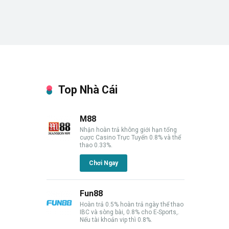
Top Nhà Cái
M88
Nhận hoàn trả không giới hạn tổng
cược Casino Trực Tuyến 0.8% và thể
thao 0.33%.
Chơi Ngay
Fun88
Hoàn trả 0.5% hoàn trả ngày thể thao
IBC và sòng bài, 0.8% cho E-Sports,.
Nếu tài khoản vip thì 0.8%.