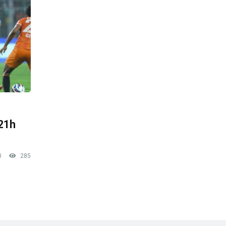
21h
0
285