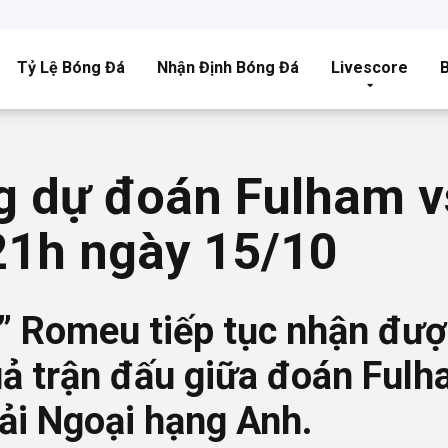
Tỷ Lệ Bóng Đá
Nhận Định Bóng Đá
Livescore
ng dự đoán Fulham v
21h ngày 15/10
i” Romeu tiếp tục nhận đượ
quả trận đấu giữa đoán Fu
iải Ngoại hạng Anh.