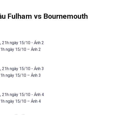
đầu Fulham vs Bournemouth
21h ngày 15/10 – Ảnh 2
21h ngày 15/10 – Ảnh 3
21h ngày 15/10 – Ảnh 4