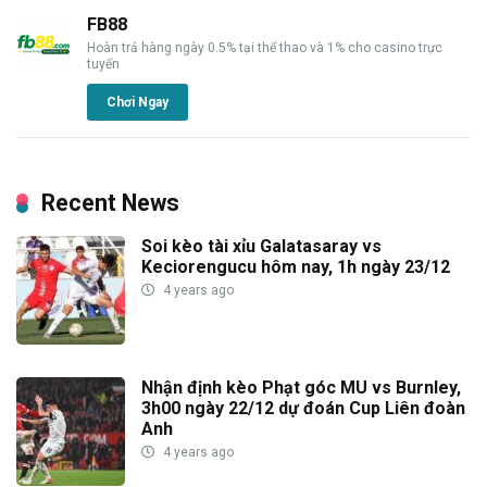
FB88
Hoàn trả hàng ngày 0.5% tại thể thao và 1% cho casino trực
tuyến
Chơi Ngay
Recent News
Soi kèo tài xỉu Galatasaray vs
Keciorengucu hôm nay, 1h ngày 23/12
4 years ago
Nhận định kèo Phạt góc MU vs Burnley,
3h00 ngày 22/12 dự đoán Cup Liên đoàn
Anh
4 years ago