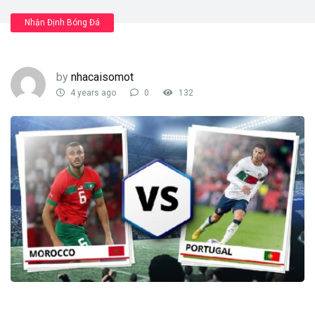
Nhận Định Bóng Đá
by
nhacaisomot
4 years ago
0
132