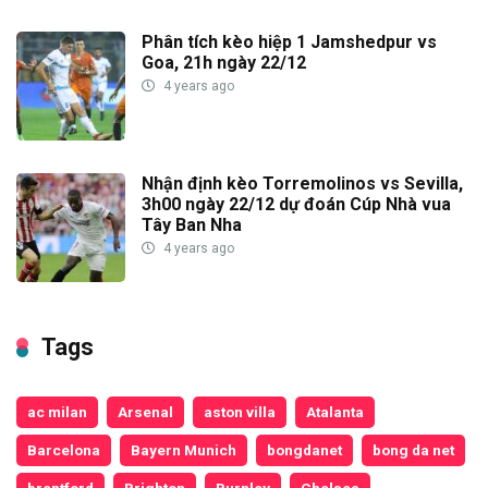
Phân tích kèo hiệp 1 Jamshedpur vs
Goa, 21h ngày 22/12
4 years ago
Nhận định kèo Torremolinos vs Sevilla,
3h00 ngày 22/12 dự đoán Cúp Nhà vua
Tây Ban Nha
4 years ago
Tags
ac milan
Arsenal
aston villa
Atalanta
Barcelona
Bayern Munich
bongdanet
bong da net