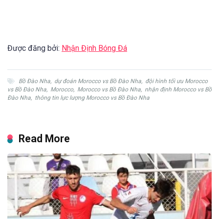
Được đăng bởi:
Nhận Định Bóng Đá
Bồ Đào Nha
,
dự đoán Morocco vs Bồ Đào Nha
,
đội hình tối ưu Morocco
vs Bồ Đào Nha
,
Morocco
,
Morocco vs Bồ Đào Nha
,
nhận định Morocco vs Bồ
Đào Nha
,
thông tin lực lượng Morocco vs Bồ Đào Nha
Read More