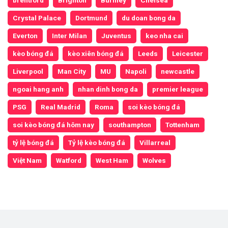
brentford
Brighton
Burnley
Chelsea
Crystal Palace
Dortmund
du doan bong da
Everton
Inter Milan
Juventus
keo nha cai
kèo bóng đá
kèo xiên bóng đá
Leeds
Leicester
Liverpool
Man City
MU
Napoli
newcastle
ngoai hang anh
nhan dinh bong da
premier league
PSG
Real Madrid
Roma
soi kèo bóng đá
soi kèo bóng đá hôm nay
southampton
Tottenham
tỷ lệ bóng đá
Tỷ lệ kèo bóng đá
Villarreal
Việt Nam
Watford
West Ham
Wolves