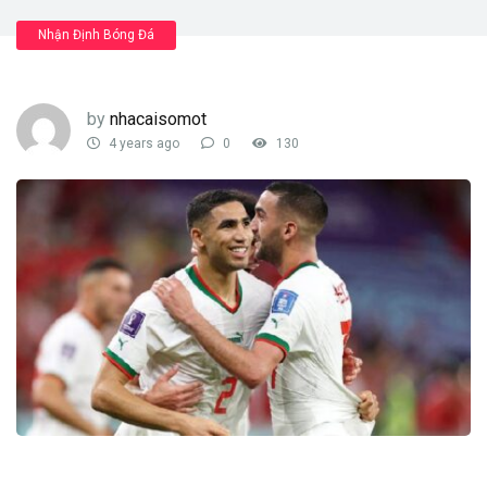
Nhận Định Bóng Đá
by
nhacaisomot
4 years ago
0
130