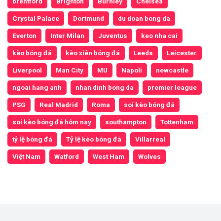
brentford
Brighton
Burnley
Chelsea
Crystal Palace
Dortmund
du doan bong da
Everton
Inter Milan
Juventus
keo nha cai
kèo bóng đá
kèo xiên bóng đá
Leeds
Leicester
Liverpool
Man City
MU
Napoli
newcastle
ngoai hang anh
nhan dinh bong da
premier league
PSG
Real Madrid
Roma
soi kèo bóng đá
soi kèo bóng đá hôm nay
southampton
Tottenham
tỷ lệ bóng đá
Tỷ lệ kèo bóng đá
Villarreal
Việt Nam
Watford
West Ham
Wolves