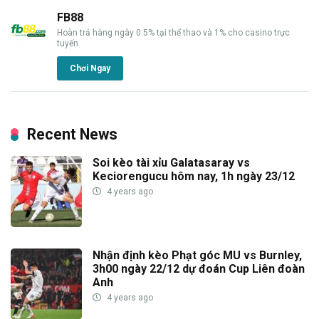
FB88
Hoàn trả hàng ngày 0.5% tại thể thao và 1% cho casino trực
tuyến
Chơi Ngay
Recent News
Soi kèo tài xỉu Galatasaray vs
Keciorengucu hôm nay, 1h ngày 23/12
4 years ago
Nhận định kèo Phạt góc MU vs Burnley,
3h00 ngày 22/12 dự đoán Cup Liên đoàn
Anh
4 years ago