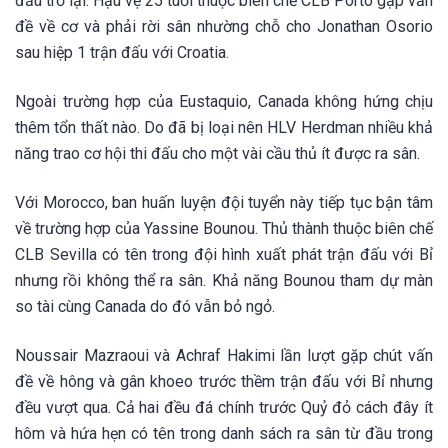
đấu trở lại. Hậu vệ 25 tuổi thuộc biên chế CLB Porto gặp vấn
đề về cơ và phải rời sân nhường chỗ cho Jonathan Osorio
sau hiệp 1 trận đấu với Croatia.
Ngoài trường hợp của Eustaquio, Canada không hứng chịu
thêm tổn thất nào. Do đã bị loại nên HLV Herdman nhiều khả
năng trao cơ hội thi đấu cho một vài cầu thủ ít được ra sân.
Với Morocco, ban huấn luyện đội tuyển này tiếp tục bận tâm
về trường hợp của Yassine Bounou. Thủ thành thuộc biên chế
CLB Sevilla có tên trong đội hình xuất phát trận đấu với Bỉ
nhưng rồi không thể ra sân. Khả năng Bounou tham dự màn
so tài cùng Canada do đó vẫn bỏ ngỏ.
Noussair Mazraoui và Achraf Hakimi lần lượt gặp chút vấn
đề về hông và gân khoeo trước thềm trận đấu với Bỉ nhưng
đều vượt qua. Cả hai đều đá chính trước Quỷ đỏ cách đây ít
hôm và hứa hẹn có tên trong danh sách ra sân từ đầu trong