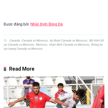
Được đăng bởi:
Nhận Định Bóng Đá
Canada
,
Canada vs Morocco
,
dự đoán Canada vs Morocco
,
đội hình tối
ưu Canada vs Morocco
,
Morocco
,
nhận định Canada vs Morocco
,
thông tin
lực lượng Canada vs Morocco
Read More