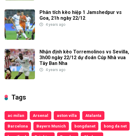
Phân tích kèo hiệp 1 Jamshedpur vs
Goa, 21h ngày 22/12
4 years ago
Nhận định kèo Torremolinos vs Sevilla,
3h00 ngày 22/12 dự đoán Cúp Nhà vua
Tây Ban Nha
4 years ago
Tags
ac milan
Arsenal
aston villa
Atalanta
Barcelona
Bayern Munich
bongdanet
bong da net