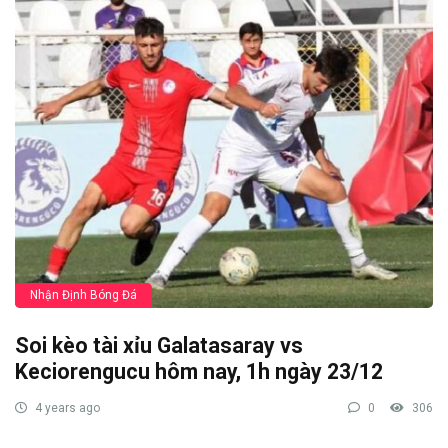
Nhận Định Bóng Đá
Soi kèo tài xỉu Galatasaray vs
Keciorengucu hôm nay, 1h ngày 23/12
4 years ago
0
306