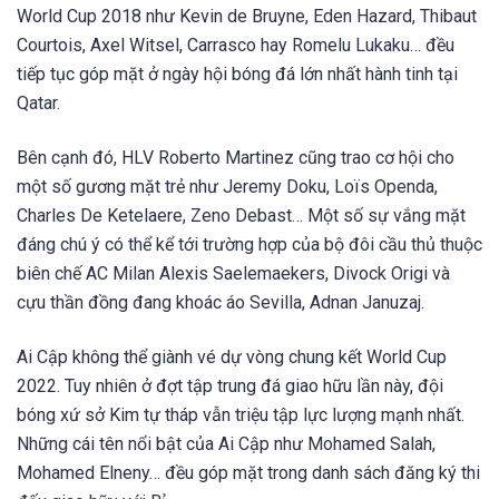
World Cup 2018 như Kevin de Bruyne, Eden Hazard, Thibaut
Courtois, Axel Witsel, Carrasco hay Romelu Lukaku… đều
tiếp tục góp mặt ở ngày hội bóng đá lớn nhất hành tinh tại
Qatar.
Bên cạnh đó, HLV Roberto Martinez cũng trao cơ hội cho
một số gương mặt trẻ như Jeremy Doku, Loïs Openda,
Charles De Ketelaere, Zeno Debast… Một số sự vắng mặt
đáng chú ý có thể kể tới trường hợp của bộ đôi cầu thủ thuộc
biên chế AC Milan Alexis Saelemaekers, Divock Origi và
cựu thần đồng đang khoác áo Sevilla, Adnan Januzaj.
Ai Cập không thể giành vé dự vòng chung kết World Cup
2022. Tuy nhiên ở đợt tập trung đá giao hữu lần này, đội
bóng xứ sở Kim tự tháp vẫn triệu tập lực lượng mạnh nhất.
Những cái tên nổi bật của Ai Cập như Mohamed Salah,
Mohamed Elneny… đều góp mặt trong danh sách đăng ký thi