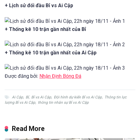
+ Lịch sử đối đầu Bỉ vs Ai Cập
+ Thống kê 10 trận gần nhất của Bỉ
+ Thống kê 10 trận gần nhất của Ai Cập
Được đăng bởi:
Nhận Định Bóng Đá
Ai Cập
,
Bỉ
,
Bỉ vs Ai Cập
,
Đội hình dự kiến Bỉ vs Ai Cập
,
Thông tin lực
lượng Bỉ vs Ai Cập
,
thông tin nhân sự Bỉ vs Ai Cập
Read More