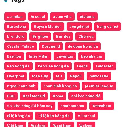
ac milan
Arsenal
aston villa
Atalanta
Barcelona
Bayern Munich
bongdanet
bong da net
brentford
Brighton
Burnley
Chelsea
Crystal Palace
Dortmund
du doan bong da
Everton
Inter Milan
Juventus
keo nha cai
kèo bóng đá
kèo xiên bóng đá
Leeds
Leicester
Liverpool
Man City
MU
Napoli
newcastle
ngoai hang anh
nhan dinh bong da
premier league
PSG
Real Madrid
Roma
soi kèo bóng đá
soi kèo bóng đá hôm nay
southampton
Tottenham
tỷ lệ bóng đá
Tỷ lệ kèo bóng đá
Villarreal
Việt Nam
Watford
West Ham
Wolves