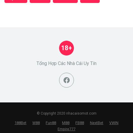
18+
Tổng Hợp Các Nhà Cái Uy Tín
© Copyright 2020 nhacaisomot.com
188Bet
W88
Fun88
M88
FB88
NextBet
VWIN
Empire777