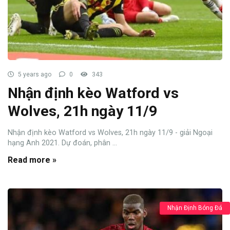
5 years ago
0
343
Nhận định kèo Watford vs
Wolves, 21h ngày 11/9
Nhận định kèo Watford vs Wolves, 21h ngày 11/9 - giải Ngoại
hạng Anh 2021. Dự đoán, phân ...
Read more »
Nhận Định Bóng Đá