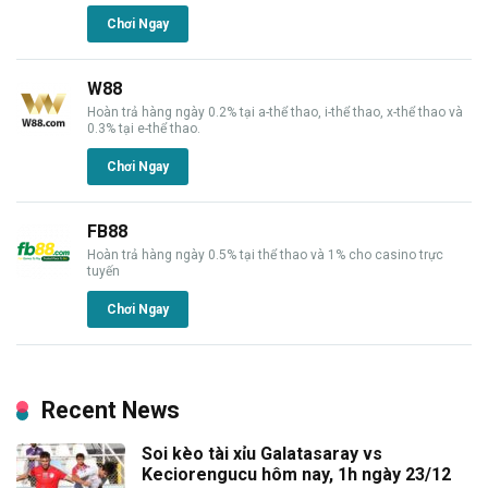
Chơi Ngay
W88
Hoàn trả hàng ngày 0.2% tại a-thể thao, i-thể thao, x-thể thao và
0.3% tại e-thể thao.
Chơi Ngay
FB88
Hoàn trả hàng ngày 0.5% tại thể thao và 1% cho casino trực
tuyến
Chơi Ngay
Recent News
Soi kèo tài xỉu Galatasaray vs
Keciorengucu hôm nay, 1h ngày 23/12