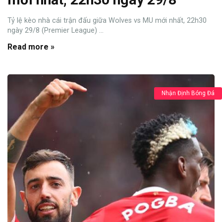
Tỷ lệ kèo nhà cái trận đấu giữa Wolves vs MU mới nhất, 22h30
ngày 29/8 (Premier League) ...
Read more »
Nhận Định Bóng Đá