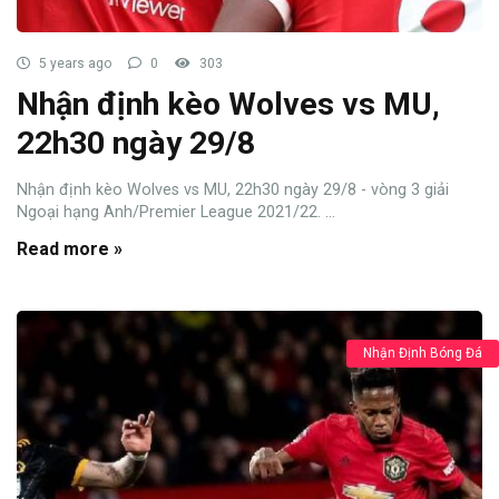
5 years ago
0
303
Nhận định kèo Wolves vs MU,
22h30 ngày 29/8
Nhận định kèo Wolves vs MU, 22h30 ngày 29/8 - vòng 3 giải
Ngoại hạng Anh/Premier League 2021/22. ...
Read more »
Nhận Định Bóng Đá