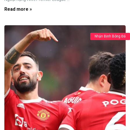
Read more »
Nhận Định Bóng Đá