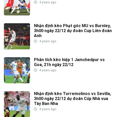
4 years ago
Nhận định kèo Phạt góc MU vs Burnley,
3h00 ngày 22/12 dự đoán Cup Liên đoàn
Anh
4 years ago
Phân tích kèo hiệp 1 Jamshedpur vs
Goa, 21h ngày 22/12
4 years ago
Nhận định kèo Torremolinos vs Sevilla,
3h00 ngày 22/12 dự đoán Cúp Nhà vua
Tây Ban Nha
4 years ago