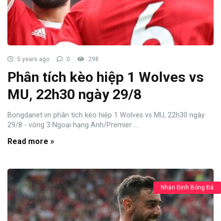
5 years ago
0
298
Phân tích kèo hiệp 1 Wolves vs
MU, 22h30 ngày 29/8
Bongdanet.vn phân tích kèo hiệp 1 Wolves vs MU, 22h30 ngày
29/8 - vòng 3 Ngoại hạng Anh/Premier ...
Read more »
Nhận Định Bóng Đá