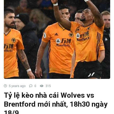
5 years ago
0
315
Tỷ lệ kèo nhà cái Wolves vs
Brentford mới nhất, 18h30 ngày
18/9