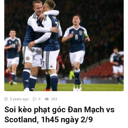
5 years ago
0
253
Soi kèo phạt góc Đan Mạch vs
Scotland, 1h45 ngày 2/9