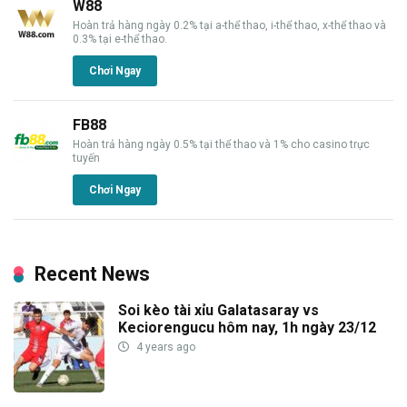
W88
Hoàn trả hàng ngày 0.2% tại a-thể thao, i-thể thao, x-thể thao và
0.3% tại e-thể thao.
Chơi Ngay
FB88
Hoàn trả hàng ngày 0.5% tại thể thao và 1% cho casino trực
tuyến
Chơi Ngay
Recent News
Soi kèo tài xỉu Galatasaray vs
Keciorengucu hôm nay, 1h ngày 23/12
4 years ago