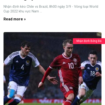
Nhận định kèo Chile vs Brazil, 8h00 ngày 3/9 - Vòng loại World
Cup 2022 khu vực Nam ...
Read more »
Nhận Định Bóng Đá