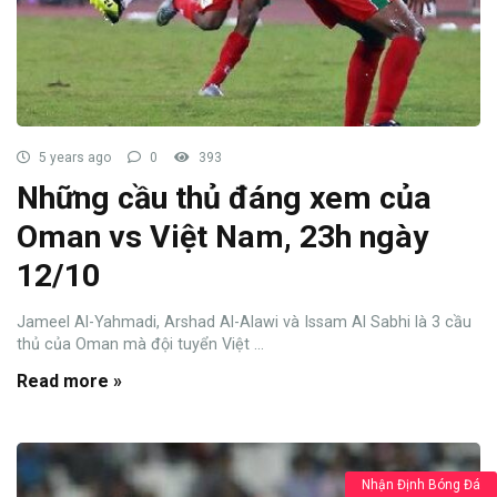
5 years ago
0
393
Những cầu thủ đáng xem của
Oman vs Việt Nam, 23h ngày
12/10
Jameel Al-Yahmadi, Arshad Al-Alawi và Issam Al Sabhi là 3 cầu
thủ của Oman mà đội tuyển Việt ...
Read more »
Nhận Định Bóng Đá