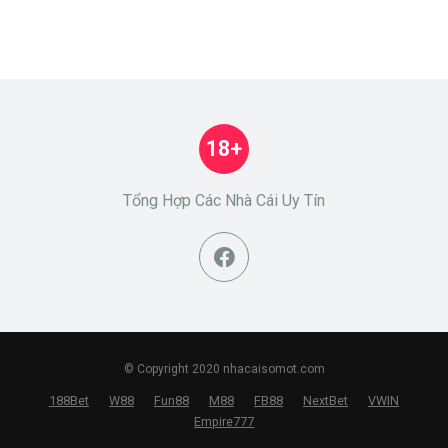
18+
Tổng Hợp Các Nhà Cái Uy Tín
© Copyright 2020 nhacaisomot.com
188Bet
W88
Fun88
M88
FB88
NextBet
VWIN
Empire777