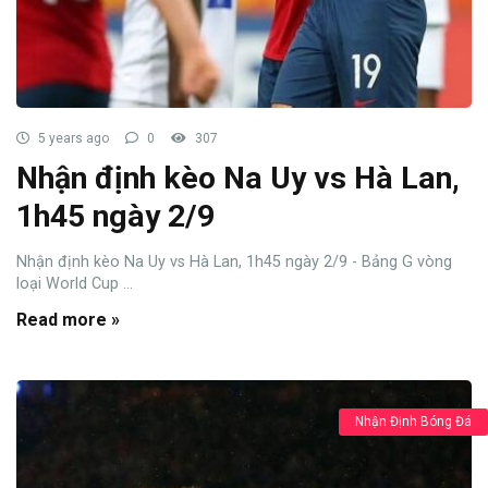
5 years ago
0
307
Nhận định kèo Na Uy vs Hà Lan,
1h45 ngày 2/9
Nhận định kèo Na Uy vs Hà Lan, 1h45 ngày 2/9 - Bảng G vòng
loại World Cup ...
Read more »
Nhận Định Bóng Đá