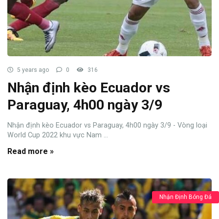
5 years ago
0
316
Nhận định kèo Ecuador vs
Paraguay, 4h00 ngày 3/9
Nhận định kèo Ecuador vs Paraguay, 4h00 ngày 3/9 - Vòng loại
World Cup 2022 khu vực Nam ...
Read more »
Nhận Định Bóng Đá