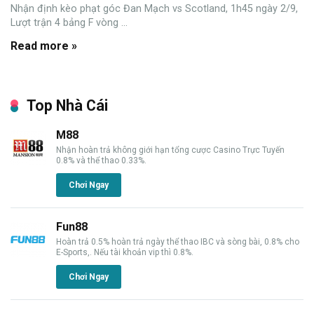
Nhận định kèo phạt góc Đan Mạch vs Scotland, 1h45 ngày 2/9,
Lượt trận 4 bảng F vòng ...
Read more »
Top Nhà Cái
M88
Nhận hoàn trả không giới hạn tổng cược Casino Trực Tuyến
0.8% và thể thao 0.33%.
Chơi Ngay
Fun88
Hoàn trả 0.5% hoàn trả ngày thể thao IBC và sòng bài, 0.8% cho
E-Sports,. Nếu tài khoản vip thì 0.8%.
Chơi Ngay