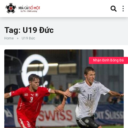
Tag:
U19 Đức
Home
»
U19 Đức
Nhận Định Bóng Đá