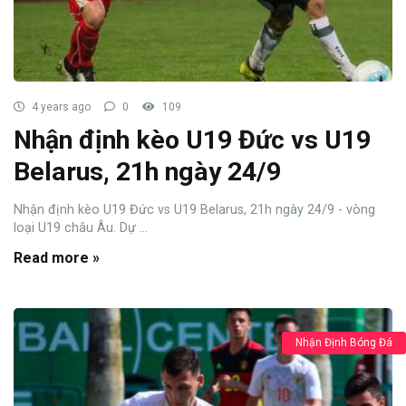
4 years ago
0
109
Nhận định kèo U19 Đức vs U19
Belarus, 21h ngày 24/9
Nhận định kèo U19 Đức vs U19 Belarus, 21h ngày 24/9 - vòng
loại U19 châu Âu. Dự ...
Read more »
Nhận Định Bóng Đá