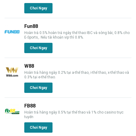
Chơi Ngay
Fun88
Hoàn trả 0.5% hoàn trả ngày thể thao IBC và sòng bài, 0.8% cho
E-Sports,. Nếu tài khoản vip thì 0.8%.
Chơi Ngay
W88
Hoàn trả hàng ngày 0.2% tại a-thể thao, i-thể thao, x-thể thao và
0.3% tại e-thể thao.
Chơi Ngay
FB88
Hoàn trả hàng ngày 0.5% tại thể thao và 1% cho casino trực
tuyến
Chơi Ngay